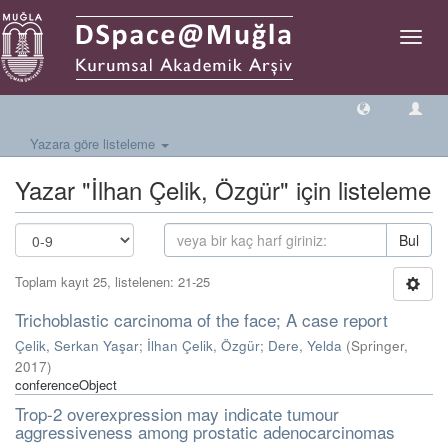
Geçiş
Yönlen
Yazara göre listeleme
Yazar "İlhan Çelik, Özgür" için listeleme
Bul
Toplam kayıt 25, listelenen: 21-25
Trichoblastic carcinoma of the face; A case report
Çelik, Serkan Yaşar
;
İlhan Çelik, Özgür
;
Dere, Yelda
(
Springer
,
2017
)
conferenceObject
Trop-2 overexpression may indicate tumour
aggressiveness among prostatic adenocarcinomas