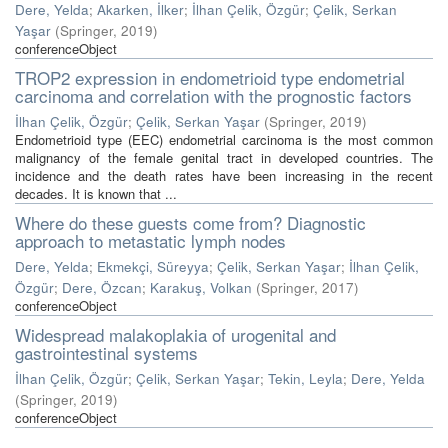
Dere, Yelda
;
Akarken, İlker
;
İlhan Çelik, Özgür
;
Çelik, Serkan
Yaşar
(
Springer
,
2019
)
conferenceObject
TROP2 expression in endometrioid type endometrial
carcinoma and correlation with the prognostic factors
İlhan Çelik, Özgür
;
Çelik, Serkan Yaşar
(
Springer
,
2019
)
Endometrioid type (EEC) endometrial carcinoma is the most common
malignancy of the female genital tract in developed countries. The
incidence and the death rates have been increasing in the recent
decades. It is known that ...
Where do these guests come from? Diagnostic
approach to metastatic lymph nodes
Dere, Yelda
;
Ekmekçi, Süreyya
;
Çelik, Serkan Yaşar
;
İlhan Çelik,
Özgür
;
Dere, Özcan
;
Karakuş, Volkan
(
Springer
,
2017
)
conferenceObject
Widespread malakoplakia of urogenital and
gastrointestinal systems
İlhan Çelik, Özgür
;
Çelik, Serkan Yaşar
;
Tekin, Leyla
;
Dere, Yelda
(
Springer
,
2019
)
conferenceObject