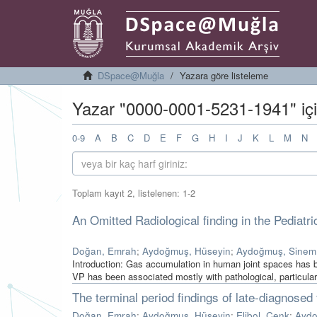
DSpace@Muğla
Yazara göre listeleme
Yazar "0000-0001-5231-1941" içi
0-9
A
B
C
D
E
F
G
H
I
J
K
L
M
N
Toplam kayıt 2, listelenen: 1-2
An Omitted Radiological finding in the Pediat
Doğan, Emrah
;
Aydoğmuş, Hüseyin
;
Aydoğmuş, Sinem
Introduction: Gas accumulation in human joint spaces has 
VP has been associated mostly with pathological, particular
The terminal period findings of late-diagnosed
Doğan, Emrah
;
Aydoğmuş, Hüseyin
;
Elibol, Cenk
;
Aydo