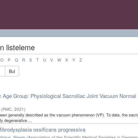
n listeleme
O
P
Q
R
S
T
U
V
W
X
Y
Z
Bul
ric Age Group: Physiological Sacroiliac Joint Vacuum Normal 
(
PMC
,
2021
)
been generally described as the vacuum phenomenon (VP). To date, the sacroil
ly degenerative ...
 fibrodysplasia ossificans progressiva
ğmuş, Sinem
(
Association of the Scientific Medical Societies in German