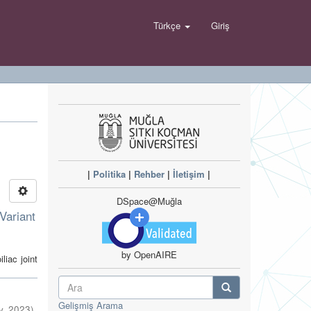
Türkçe
Giriş
|
Politika
|
Rehber
|
İletişim
|
DSpace@Muğla
Variant
by OpenAIRE
iac joint
Gelişmiş Arama
y
,
2023
)