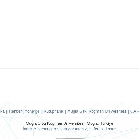
tika
|| Rehber
|| Yönerge
|| Kütüphane
|| Muğla Sıtkı Koçman Üniversitesi ||
OAI-
Muğla Sıtkı Koçman Üniversitesi, Muğla, Türkiye
İçerikte herhangi bir hata görürseniz, lütfen bildiriniz: