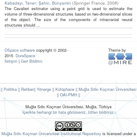
Kabadayı, Taner
;
Şahin, Bünyamin
(
Springer France
,
2008
)
The Cavalieri estimator using a point grid is used to estimate the
volume of three-dimensional structures based on two-dimensional slices
of the object. The size of the components of intracranial neural
structures should ...
DSpace software
copyright © 2002-
Theme by
2015
DuraSpace
İletişim
|
Geri Bildirim
|| Politika
|| Rehber
|| Yönerge
|| Kütüphane
|| Muğla Sıtkı Koçman Üniversitesi
||
OAI-PMH ||
Muğla Sıtkı Koçman Üniversitesi, Muğla, Türkiye
İçerikte herhangi bir hata görürseniz, lütfen bildiriniz:
Muğla Sıtkı Koçman Üniversitesi Institutional Repository
is licensed under a