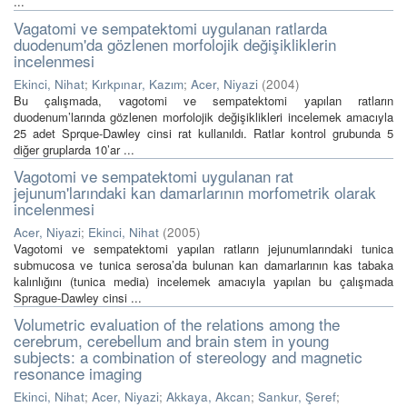
...
Vagatomi ve sempatektomi uygulanan ratlarda
duodenum'da gözlenen morfolojik değişikliklerin
incelenmesi
Ekinci, Nihat
;
Kırkpınar, Kazım
;
Acer, Niyazi
(
2004
)
Bu çalışmada, vagotomi ve sempatektomi yapılan ratların
duodenum’larında gözlenen morfolojik değişiklikleri incelemek amacıyla
25 adet Sprque-Dawley cinsi rat kullanıldı. Ratlar kontrol grubunda 5
diğer gruplarda 10’ar ...
Vagotomi ve sempatektomi uygulanan rat
jejunum'larındaki kan damarlarının morfometrik olarak
incelenmesi
Acer, Niyazi
;
Ekinci, Nihat
(
2005
)
Vagotomi ve sempatektomi yapılan ratların jejunumlarındaki tunica
submucosa ve tunica serosa’da bulunan kan damarlarının kas tabaka
kalınlığını (tunica media) incelemek amacıyla yapılan bu çalışmada
Sprague-Dawley cinsi ...
Volumetric evaluation of the relations among the
cerebrum, cerebellum and brain stem in young
subjects: a combination of stereology and magnetic
resonance imaging
Ekinci, Nihat
;
Acer, Niyazi
;
Akkaya, Akcan
;
Sankur, Şeref
;