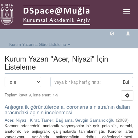
Geçiş
Yönlen
Kurum Yazarına Göre Listeleme
Kurum Yazarı "Acer, Niyazi" İçin
Listeleme
Bul
Toplam kayıt 9, listelenen: 1-9
Anjıografik görüntülerde a. coronarıa sınıstra’nın dalları
arasındaki açının incelenmesi
Acer, Niyazi
;
Kırat, Tamer
;
Bağlama, Sevgin Samancıoğlu
(
2009
)
Koroner arterlerdeki anatomik varyasyonlar bir çok patolojik, cerrahi,
anatomik ve anjiografik çalışmalarda tanımlanmıştır. Koroner arter
varyasyonu varlığında anjiyografinin doğru değerlendirilmesi,