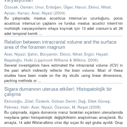
Özocak, Osman
;
Unur, Erdoğan
;
Ülger, Harun
;
Ekinci, Nihat
;
Aycan, Kenan
;
Acer, Niyazi
(
2004
)
Bu çalışmada; meatus acusticus internus’un uzunluğunu, porus
acusticus internus’un çaplarını ve fundus meatus acustici interni’nin
morfolojik varyasyonlarını ortaya koymak için 13 adet cranium’a ait 26
adet temporal kemik ...
Relation between intracranial volume and the surface
area of the foramen magnum
Acer, Niyazi
;
Şahin, Bünyamin
;
Ekinci, Nihat
;
Ergür, Hayati
;
Başaloğlu, Hulki
(
Lippincott Williams & Wilkins
,
2006
)
Several investigators have estimated the intracranial volume (ICV) in
the past which indirectly reflects the brain volume. Most of these
studies have been made on the dry skulls using linear dimensions,
packing methods or ...
Sigara dumanının uterusa etkileri: Histopatolojik bir
çalışma
Ekincioğlu, Zülal
;
Özdenk, Gülcan Demir
;
Dağ, Dilek Güneş
;
Pekmez, Hıdır
;
Acer, Niyazi
;
Özercan, M. Reşat
(
2008
)
Bu çalışmada, sigara dumanına maruz bırakılan sıçanların uteruslarında
meydana gelen histopatolojik değişikliklerin araştırılması amaçlandı. Bu
amaçla, 14 adet Wistar-albino cinsi dişi sıçan iki eşit gruba ayrıldı. Grup