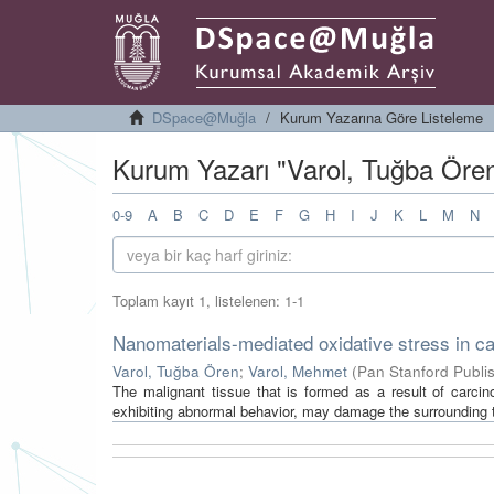
DSpace@Muğla
Kurum Yazarına Göre Listeleme
Kurum Yazarı "Varol, Tuğba Ören
0-9
A
B
C
D
E
F
G
H
I
J
K
L
M
N
Toplam kayıt 1, listelenen: 1-1
Nanomaterials-mediated oxidative stress in ca
Varol, Tuğba Ören
;
Varol, Mehmet
(
Pan Stanford Publis
The malignant tissue that is formed as a result of carcin
exhibiting abnormal behavior, may damage the surrounding t