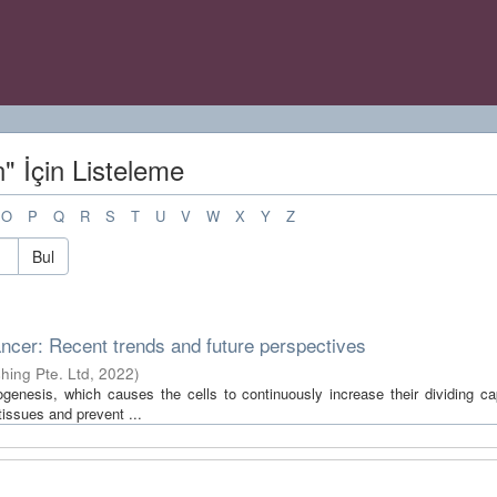
" İçin Listeleme
O
P
Q
R
S
T
U
V
W
X
Y
Z
Bul
ncer: Recent trends and future perspectives
hing Pte. Ltd
,
2022
)
ogenesis, which causes the cells to continuously increase their dividing ca
issues and prevent ...