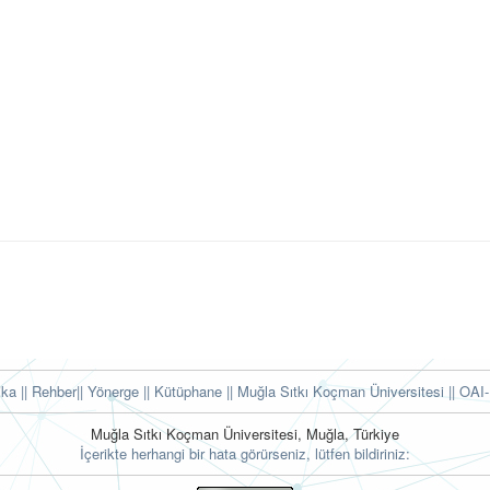
tika
|| Rehber
|| Yönerge
|| Kütüphane
|| Muğla Sıtkı Koçman Üniversitesi ||
OAI-
Muğla Sıtkı Koçman Üniversitesi, Muğla, Türkiye
İçerikte herhangi bir hata görürseniz, lütfen bildiriniz: