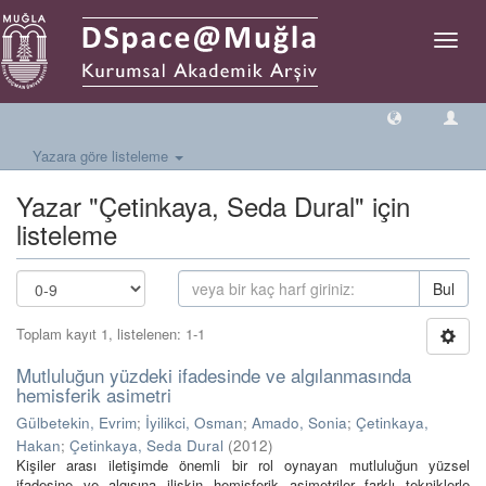
Geçiş
Yönlen
Yazara göre listeleme
Yazar "Çetinkaya, Seda Dural" için
listeleme
Bul
Toplam kayıt 1, listelenen: 1-1
Mutluluğun yüzdeki ifadesinde ve algılanmasında
hemisferik asimetri
Gülbetekin, Evrim
;
İyilikci, Osman
;
Amado, Sonia
;
Çetinkaya,
Hakan
;
Çetinkaya, Seda Dural
(
2012
)
Kişiler arası iletişimde önemli bir rol oynayan mutluluğun yüzsel
ifadesine ve algısına ilişkin hemisferik asimetriler farklı tekniklerle