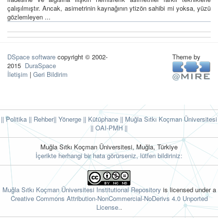
çalışılmıştır. Ancak, asimetrinin kaynağının ytizön sahibi mi yoksa, yüzü
gözlemleyen ...
DSpace software
copyright © 2002-
Theme by
2015
DuraSpace
İletişim
|
Geri Bildirim
|| Politika
|| Rehber
|| Yönerge
|| Kütüphane
|| Muğla Sıtkı Koçman Üniversitesi
||
OAI-PMH ||
Muğla Sıtkı Koçman Üniversitesi, Muğla, Türkiye
İçerikte herhangi bir hata görürseniz, lütfen bildiriniz:
Muğla Sıtkı Koçman Üniversitesi Institutional Repository
is licensed under a
Creative Commons Attribution-NonCommercial-NoDerivs 4.0 Unported
License.
.