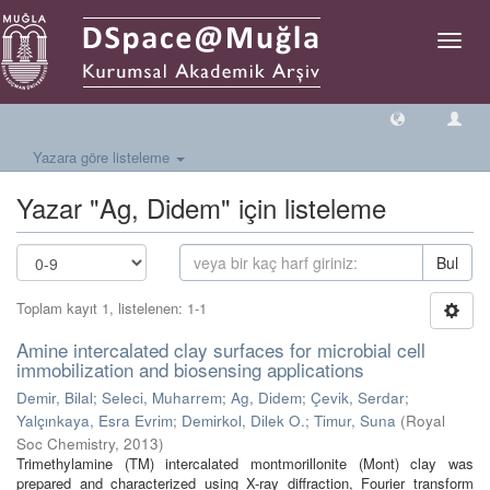
Geçiş
Yönlen
Yazara göre listeleme
Yazar "Ag, Didem" için listeleme
Bul
Toplam kayıt 1, listelenen: 1-1
Amine intercalated clay surfaces for microbial cell
immobilization and biosensing applications
Demir, Bilal
;
Seleci, Muharrem
;
Ag, Didem
;
Çevik, Serdar
;
Yalçınkaya, Esra Evrim
;
Demirkol, Dilek O.
;
Timur, Suna
(
Royal
Soc Chemistry
,
2013
)
Trimethylamine (TM) intercalated montmorillonite (Mont) clay was
prepared and characterized using X-ray diffraction, Fourier transform