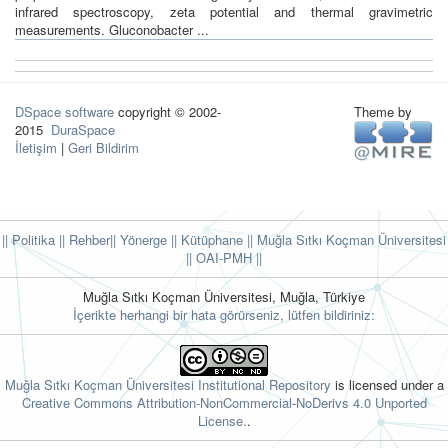
infrared spectroscopy, zeta potential and thermal gravimetric
measurements. Gluconobacter ...
DSpace software
copyright © 2002-
Theme by
2015
DuraSpace
İletişim
|
Geri Bildirim
|| Politika
|| Rehber
|| Yönerge
|| Kütüphane
|| Muğla Sıtkı Koçman Üniversitesi
||
OAI-PMH ||
Muğla Sıtkı Koçman Üniversitesi, Muğla, Türkiye
İçerikte herhangi bir hata görürseniz, lütfen bildiriniz:
Muğla Sıtkı Koçman Üniversitesi Institutional Repository
is licensed under a
Creative Commons Attribution-NonCommercial-NoDerivs 4.0 Unported
License.
.