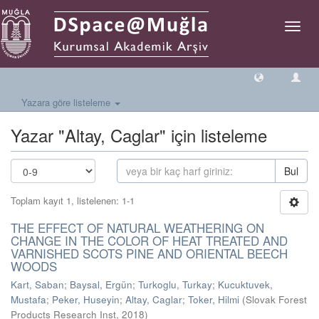
Geçiş
Yönlen
Yazara göre listeleme
Yazar "Altay, Caglar" için listeleme
Bul
Toplam kayıt 1, listelenen: 1-1
THE EFFECT OF NATURAL WEATHERING ON
CHANGE IN THE COLOR OF HEAT TREATED AND
VARNISHED SCOTS PINE AND ORIENTAL BEECH
WOODS
Kart, Saban
;
Baysal, Ergün
;
Turkoglu, Turkay
;
Kucuktuvek,
Mustafa
;
Peker, Huseyin
;
Altay, Caglar
;
Toker, Hilmi
(
Slovak Forest
Products Research Inst
,
2018
)