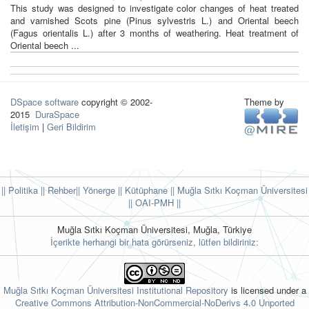
This study was designed to investigate color changes of heat treated
and varnished Scots pine (Pinus sylvestris L.) and Oriental beech
(Fagus orientalis L.) after 3 months of weathering. Heat treatment of
Oriental beech ...
DSpace software
copyright © 2002-
Theme by
2015
DuraSpace
İletişim
|
Geri Bildirim
|| Politika
|| Rehber
|| Yönerge
|| Kütüphane
|| Muğla Sıtkı Koçman Üniversitesi
||
OAI-PMH ||
Muğla Sıtkı Koçman Üniversitesi, Muğla, Türkiye
İçerikte herhangi bir hata görürseniz, lütfen bildiriniz:
Muğla Sıtkı Koçman Üniversitesi Institutional Repository
is licensed under a
Creative Commons Attribution-NonCommercial-NoDerivs 4.0 Unported