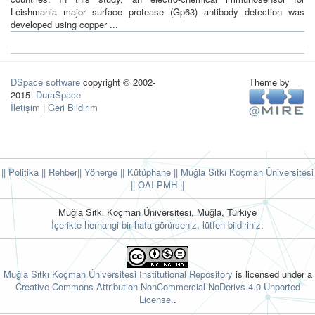
Leishmania major surface protease (Gp63) antibody detection was
developed using copper ...
DSpace software
copyright © 2002-
Theme by
2015
DuraSpace
İletişim
|
Geri Bildirim
|| Politika
|| Rehber
|| Yönerge
|| Kütüphane
|| Muğla Sıtkı Koçman Üniversitesi
||
OAI-PMH ||
Muğla Sıtkı Koçman Üniversitesi, Muğla, Türkiye
İçerikte herhangi bir hata görürseniz, lütfen bildiriniz:
Muğla Sıtkı Koçman Üniversitesi Institutional Repository
is licensed under a
Creative Commons Attribution-NonCommercial-NoDerivs 4.0 Unported
License.
.