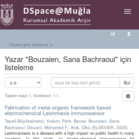
Geçiş
Yönlen
Yazara göre listeleme
Yazar "Bouzaien, Sana Bachraoui" için
listeleme
Bul
Toplam kayıt 1, listelenen: 1-1
Fabrication of metal-organic framework based
electrochemical Leishmania immunosensor
Tepeli-Büyüksünetci, Yudum
;
Perk, Benay
;
Bouzaien, Sana
Bachraoui
;
Diouani, Mohamed F.
;
Anık, Ülkü
(
ELSEVIER
,
2023
)
Leishmaniasis is a disease with a high impact on public health in many
countries. In this study, an electro-chemical immunosensor for