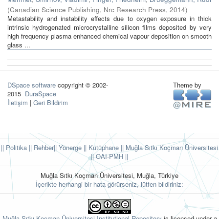
(
Canadian Science Publishing, Nrc Research Press
,
2014
)
Metastability and instability effects due to oxygen exposure in thick
intrinsic hydrogenated microcrystalline silicon films deposited by very
high frequency plasma enhanced chemical vapour deposition on smooth
glass ...
DSpace software
copyright © 2002-
Theme by
2015
DuraSpace
İletişim
|
Geri Bildirim
|| Politika
|| Rehber
|| Yönerge
|| Kütüphane
|| Muğla Sıtkı Koçman Üniversitesi
||
OAI-PMH ||
Muğla Sıtkı Koçman Üniversitesi, Muğla, Türkiye
İçerikte herhangi bir hata görürseniz, lütfen bildiriniz:
Muğla Sıtkı Koçman Üniversitesi Institutional Repository
is licensed under a