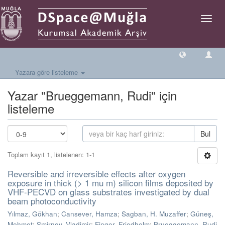
Geçiş
Yönlen
Yazara göre listeleme
Yazar "Brueggemann, Rudi" için
listeleme
Bul
Toplam kayıt 1, listelenen: 1-1
Reversible and irreversible effects after oxygen
exposure in thick (> 1 mu m) silicon films deposited by
VHF-PECVD on glass substrates investigated by dual
beam photoconductivity
Yılmaz, Gökhan
;
Cansever, Hamza
;
Sagban, H. Muzaffer
;
Güneş,
Mehmet
;
Smirnov, Vladimir
;
Finger, Friedhelm
;
Brueggemann, Rudi