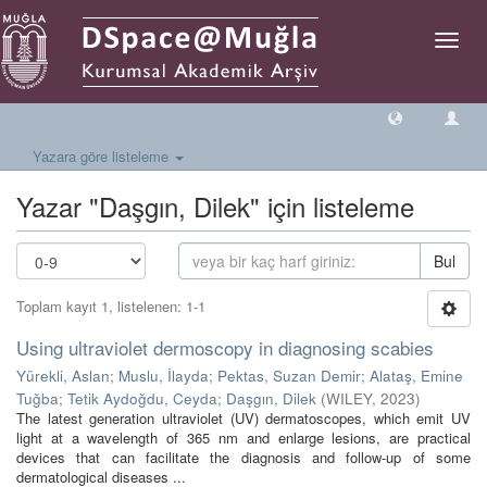
Geçiş
Yönlen
Yazara göre listeleme
Yazar "Daşgın, Dilek" için listeleme
Bul
Toplam kayıt 1, listelenen: 1-1
Using ultraviolet dermoscopy in diagnosing scabies
Yürekli, Aslan
;
Muslu, İlayda
;
Pektas, Suzan Demir
;
Alataş, Emine
Tuğba
;
Tetik Aydoğdu, Ceyda
;
Daşgın, Dilek
(
WILEY
,
2023
)
The latest generation ultraviolet (UV) dermatoscopes, which emit UV
light at a wavelength of 365 nm and enlarge lesions, are practical
devices that can facilitate the diagnosis and follow-up of some
dermatological diseases ...