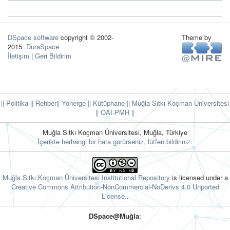
DSpace software
copyright © 2002-
Theme by
2015
DuraSpace
İletişim
|
Geri Bildirim
|| Politika
|| Rehber
|| Yönerge
|| Kütüphane
|| Muğla Sıtkı Koçman Üniversitesi
||
OAI-PMH ||
Muğla Sıtkı Koçman Üniversitesi, Muğla, Türkiye
İçerikte herhangi bir hata görürseniz, lütfen bildiriniz:
Muğla Sıtkı Koçman Üniversitesi Institutional Repository
is licensed under a
Creative Commons Attribution-NonCommercial-NoDerivs 4.0 Unported
License.
.
DSpace@Muğla
: