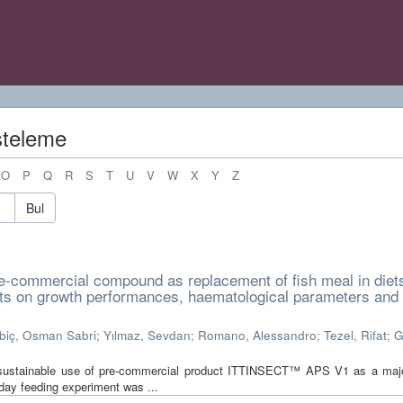
isteleme
O
P
Q
R
S
T
U
V
W
X
Y
Z
Bul
re-commercial compound as replacement of fish meal in diets
cts on growth performances, haematological parameters and f
biç, Osman Sabri
;
Yılmaz, Sevdan
;
Romano, Alessandro
;
Tezel, Rifat
;
G
d sustainable use of pre-commercial product ITTINSECT™ APS V1 as a majo
day feeding experiment was ...