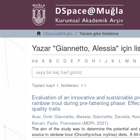
DSpace@Muğla
Yazara göre listeleme
Yazar "Giannetto, Alessia" için l
0-9
A
B
C
D
E
F
G
H
I
J
K
L
M
N
Toplam kayıt 1, listelenen: 1-1
Evaluation of an innovative and sustainable p
rainbow trout during pre-fattening phase: Effe
quality traits
Acar, Ümit
;
Giannetto, Alessia
;
Giannetto, Daniela
;
Kes
Kenan
;
Fazio, Francesco
(
MDPI
,
2021
)
The aim of the study was to determine the potential an
source in rainbow trout (Oncorhynchus mykiss) diets. A 60-