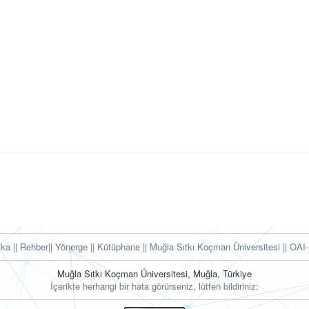
tika
|| Rehber
|| Yönerge
|| Kütüphane
|| Muğla Sıtkı Koçman Üniversitesi ||
OAI-
Muğla Sıtkı Koçman Üniversitesi, Muğla, Türkiye
İçerikte herhangi bir hata görürseniz, lütfen bildiriniz: