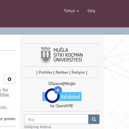
Türkçe
Giriş
|
Politika
|
Rehber
|
İletişim
|
DSpace@Muğla
 for
illet
by OpenAIRE
üllü,
r protein
Gelişmiş Arama