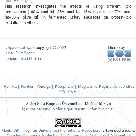
(
WILEY
,
2022
)
This research investigates the effects of using different lipid
formulations (100% beef fat, 85% beef fat+15% olive oil, or 70% beef
fat+30% olive oil) in fermented turkey sausages on protein-lipid
oxidation, in vitro ...
DSpace software
copyright © 2002-
Theme by
2015
DuraSpace
İletişim
|
Geri Bildirim
|| Politika
|| Rehber
|| Yönerge
|| Kütüphane
|| Muğla Sıtkı Koçman Üniversitesi
||
OAI-PMH ||
Muğla Sıtkı Koçman Üniversitesi, Muğla, Türkiye
İçerikte herhangi bir hata görürseniz, lütfen bildiriniz:
Muğla Sıtkı Koçman Üniversitesi Institutional Repository
is licensed under a
Creative Commons Attribution-NonCommercial-NoDerivs 4.0 Unported