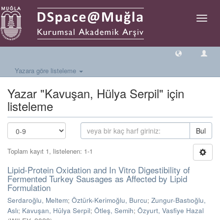
Geçiş
Yönlen
Yazara göre listeleme
Yazar "Kavuşan, Hülya Serpil" için
listeleme
Bul
Toplam kayıt 1, listelenen: 1-1
Lipid-Protein Oxidation and In Vitro Digestibility of
Fermented Turkey Sausages as Affected by Lipid
Formulation
Serdaroğlu, Meltem
;
Öztürk-Kerimoğlu, Burcu
;
Zungur-Bastıoğlu,
Aslı
;
Kavuşan, Hülya Serpil
;
Ötleş, Semih
;
Özyurt, Vasfiye Hazal