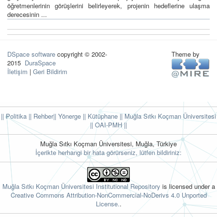
öğretmenlerinin görüşlerini belirleyerek, projenin hedeflerine ulaşma
derecesinin ...
DSpace software
copyright © 2002-
Theme by
2015
DuraSpace
İletişim
|
Geri Bildirim
|| Politika
|| Rehber
|| Yönerge
|| Kütüphane
|| Muğla Sıtkı Koçman Üniversitesi
||
OAI-PMH ||
Muğla Sıtkı Koçman Üniversitesi, Muğla, Türkiye
İçerikte herhangi bir hata görürseniz, lütfen bildiriniz:
Muğla Sıtkı Koçman Üniversitesi Institutional Repository
is licensed under a
Creative Commons Attribution-NonCommercial-NoDerivs 4.0 Unported
License.
.