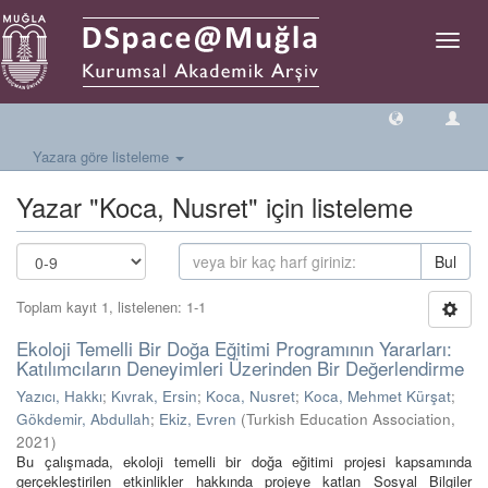
Geçiş
Yönlen
Yazara göre listeleme
Yazar "Koca, Nusret" için listeleme
Bul
Toplam kayıt 1, listelenen: 1-1
Ekoloji Temelli Bir Doğa Eğitimi Programının Yararları:
Katılımcıların Deneyimleri Üzerinden Bir Değerlendirme
Yazıcı, Hakkı
;
Kıvrak, Ersin
;
Koca, Nusret
;
Koca, Mehmet Kürşat
;
Gökdemir, Abdullah
;
Ekiz, Evren
(
Turkish Education Association
,
2021
)
Bu çalışmada, ekoloji temelli bir doğa eğitimi projesi kapsamında
gerçekleştirilen etkinlikler hakkında projeye katlan Sosyal Bilgiler