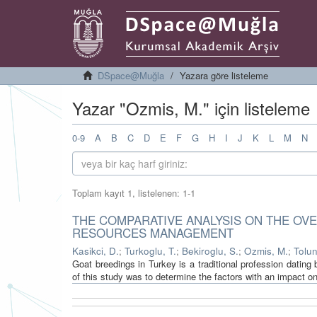
DSpace@Muğla
Yazara göre listeleme
Yazar "Ozmis, M." için listeleme
0-9
A
B
C
D
E
F
G
H
I
J
K
L
M
N
Toplam kayıt 1, listelenen: 1-1
THE COMPARATIVE ANALYSIS ON THE OVE
RESOURCES MANAGEMENT
Kasikci, D.
;
Turkoglu, T.
;
Bekiroglu, S.
;
Ozmis, M.
;
Tolun
Goat breedings in Turkey is a traditional profession dating 
of this study was to determine the factors with an impact on