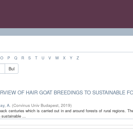
O
P
Q
R
S
T
U
V
W
X
Y
Z
Bul
RVIEW OF HAIR GOAT BREEDINGS TO SUSTAINABLE F
ay, A.
(
Corvinus Univ Budapest
,
2019
)
back centuries which is carried out in and around forests of rural regions. T
 sustainable ...