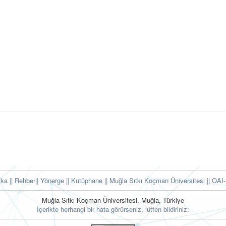
tika
|| Rehber
|| Yönerge
|| Kütüphane
|| Muğla Sıtkı Koçman Üniversitesi ||
OAI-
Muğla Sıtkı Koçman Üniversitesi, Muğla, Türkiye
İçerikte herhangi bir hata görürseniz, lütfen bildiriniz: