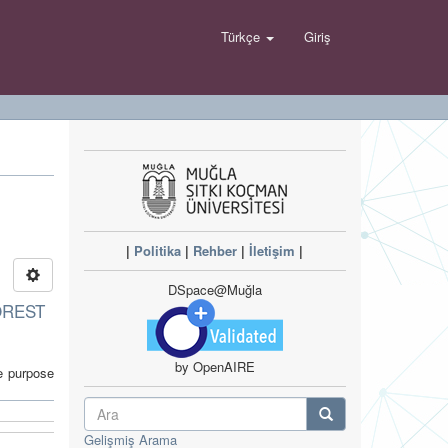
Türkçe
Giriş
|
Politika
|
Rehber
|
İletişim
|
DSpace@Muğla
OREST
by OpenAIRE
he purpose
Gelişmiş Arama