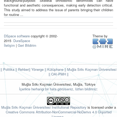
Background/purpose: Skeletal orthodontic deformities can have
functional and aesthetic consequences, making early detection critical.
This study aimed to address the issue of parents bringing their children
for routine ...
DSpace software
copyright © 2002-
Theme by
2015
DuraSpace
İletişim
|
Geri Bildirim
|| Politika
|| Rehber
|| Yönerge
|| Kütüphane
|| Muğla Sıtkı Koçman Üniversitesi
||
OAI-PMH ||
Muğla Sıtkı Koçman Üniversitesi, Muğla, Türkiye
İçerikte herhangi bir hata görürseniz, lütfen bildiriniz:
Muğla Sıtkı Koçman Üniversitesi Institutional Repository
is licensed under a
Creative Commons Attribution-NonCommercial-NoDerivs 4.0 Unported
License.
.