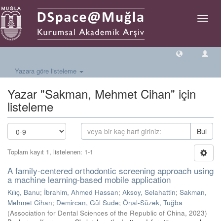
Geçiş
Yönlen
Yazara göre listeleme
Yazar "Sakman, Mehmet Cihan" için
listeleme
Bul
Toplam kayıt 1, listelenen: 1-1
A family-centered orthodontic screening approach using
a machine learning-based mobile application
Kılıç, Banu
;
İbrahim, Ahmed Hassan
;
Aksoy, Selahattin
;
Sakman,
Mehmet Cihan
;
Demircan, Gül Sude
;
Önal-Süzek, Tuğba
(
Association for Dental Sciences of the Republic of China
,
2023
)