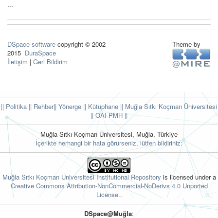
...
DSpace software
copyright © 2002-
Theme by
2015
DuraSpace
İletişim
|
Geri Bildirim
|| Politika
|| Rehber
|| Yönerge
|| Kütüphane
|| Muğla Sıtkı Koçman Üniversitesi
||
OAI-PMH ||
Muğla Sıtkı Koçman Üniversitesi, Muğla, Türkiye
İçerikte herhangi bir hata görürseniz, lütfen bildiriniz:
Muğla Sıtkı Koçman Üniversitesi Institutional Repository
is licensed under a
Creative Commons Attribution-NonCommercial-NoDerivs 4.0 Unported
License.
.
DSpace@Muğla
: