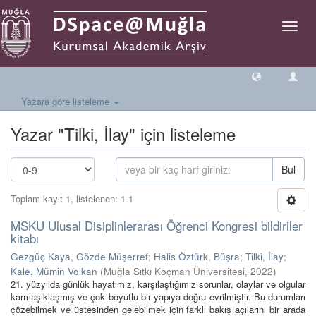
Geçiş
Yönlen
Yazara göre listeleme
Yazar "Tilki, İlay" için listeleme
Bul
Toplam kayıt 1, listelenen: 1-1
MSKU Ulusal Disiplinlerarası Öğrenci Kongresi bildiriler
kitabı
Gezgüç Kaya, Gözde Müşerref
;
Halis Öztürk, Büşra
;
Tilki, İlay
;
Kale, Mümin Volkan
(
Muğla Sıtkı Koçman Üniversitesi
,
2022
)
21. yüzyılda günlük hayatımız, karşılaştığımız sorunlar, olaylar ve olgular
karmaşıklaşmış ve çok boyutlu bir yapıya doğru evrilmiştir. Bu durumları
çözebilmek ve üstesinden gelebilmek için farklı bakış açılarını bir arada