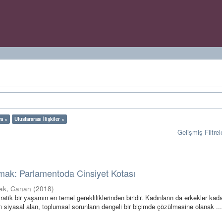
ya ×
Uluslararası İlişkiler ×
Gelişmiş Filtrel
mak: Parlamentoda Cinsiyet Kotası
ak, Canan
(
2018
)
atik bir yaşamın en temel gerekliliklerinden biridir. Kadınların da erkekler kadar
arı siyasal alan, toplumsal sorunların dengeli bir biçimde çözülmesine olanak ..