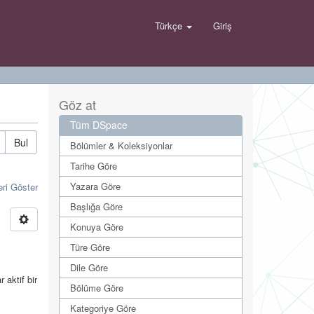
Türkçe
Giriş
Göz at
Tüm DSpace
Bul
Bölümler & Koleksiyonlar
Tarihe Göre
Yazara Göre
eri Göster
Başlığa Göre
Konuya Göre
Türe Göre
Dile Göre
 aktif bir
Bölüme Göre
.
Kategoriye Göre