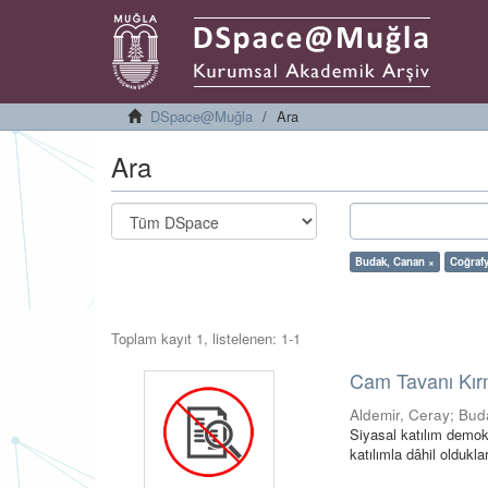
DSpace@Muğla
Ara
Ara
Budak, Canan ×
Coğraf
Toplam kayıt 1, listelenen: 1-1
Cam Tavanı Kır
Aldemir, Ceray
;
Bud
Siyasal katılım demokr
katılımla dâhil oldukl