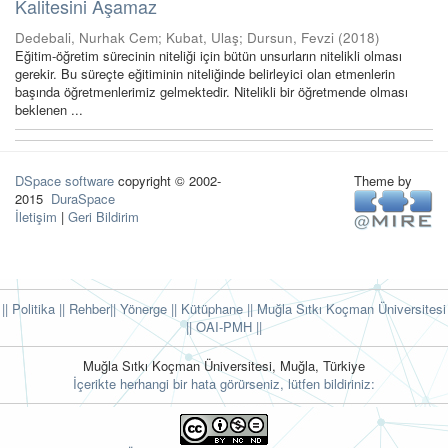
Kalitesini Aşamaz
Dedebali, Nurhak Cem
;
Kubat, Ulaş
;
Dursun, Fevzi
(
2018
)
Eğitim-öğretim sürecinin niteliği için bütün unsurların nitelikli olması
gerekir. Bu süreçte eğitiminin niteliğinde belirleyici olan etmenlerin
başında öğretmenlerimiz gelmektedir. Nitelikli bir öğretmende olması
beklenen ...
DSpace software
copyright © 2002-
Theme by
2015
DuraSpace
İletişim
|
Geri Bildirim
|| Politika
|| Rehber
|| Yönerge
|| Kütüphane
|| Muğla Sıtkı Koçman Üniversitesi
||
OAI-PMH ||
Muğla Sıtkı Koçman Üniversitesi, Muğla, Türkiye
İçerikte herhangi bir hata görürseniz, lütfen bildiriniz: