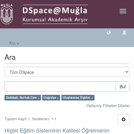
Geçiş
Yönlen
Ara
Ara
Bul
Dedebali, Nurhak Cem ×
Coğrafya ×
Uluslararası İlişkiler ×
Gelişmiş Filtreleri Göster
Toplam kayıt 1, listelenen: 1-1
Hiçbir Eğitim Sisteminin Kalitesi Öğretmenin