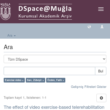
Geçiş
Yönlen
Ara
Ara
Bul
Exercise video ×
Sarı, Zübeyir ×
Özden, Fatih ×
Gelişmiş Filtreleri Göster
Toplam kayıt 1, listelenen: 1-1
The effect of video exercise-based telerehabilitation