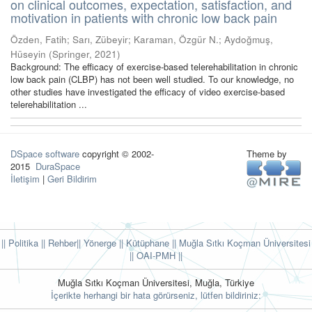
on clinical outcomes, expectation, satisfaction, and
motivation in patients with chronic low back pain
Özden, Fatih
;
Sarı, Zübeyir
;
Karaman, Özgür N.
;
Aydoğmuş,
Hüseyin
(
Springer
,
2021
)
Background: The efficacy of exercise-based telerehabilitation in chronic
low back pain (CLBP) has not been well studied. To our knowledge, no
other studies have investigated the efficacy of video exercise-based
telerehabilitation ...
DSpace software
copyright © 2002-
Theme by
2015
DuraSpace
İletişim
|
Geri Bildirim
|| Politika
|| Rehber
|| Yönerge
|| Kütüphane
|| Muğla Sıtkı Koçman Üniversitesi
||
OAI-PMH ||
Muğla Sıtkı Koçman Üniversitesi, Muğla, Türkiye
İçerikte herhangi bir hata görürseniz, lütfen bildiriniz: