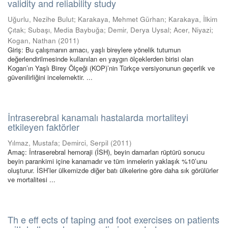
validity and reliability study
Uğurlu, Nezihe Bulut
;
Karakaya, Mehmet Gürhan
;
Karakaya, İlkim
Çıtak
;
Subaşı, Media Baybuğa
;
Demir, Derya Uysal
;
Acer, Niyazi
;
Kogan, Nathan
(
2011
)
Giriş: Bu çalışmanın amacı, yaşlı bireylere yönelik tutumun
değerlendirilmesinde kullanılan en yaygın ölçeklerden birisi olan
Kogan’ın Yaşlı Birey Ölçeği (KOP)’nin Türkçe versiyonunun geçerlik ve
güvenilirliğini incelemektir. ...
İntraserebral kanamalı hastalarda mortaliteyi
etkileyen faktörler
Yılmaz, Mustafa
;
Demirci, Serpil
(
2011
)
Amaç: İntraserebral hemoraji (İSH), beyin damarları rüptürü sonucu
beyin parankimi içine kanamadır ve tüm inmelerin yaklaşık %10’unu
oluşturur. İSH’ler ülkemizde diğer batı ülkelerine göre daha sık görülürler
ve mortalitesi ...
Th e eff ects of taping and foot exercises on patients