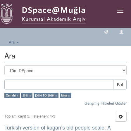
Geçiş
Yönlen
Ara
Ara
Bul
Cerrahi ×
2011 ×
[2010 TO 2019] ×
false ×
Gelişmiş Filtreleri Göster
Toplam kayıt 3, listelenen: 1-3
Turkish version of kogan’s old people scale: A