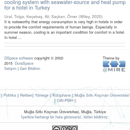
cooling system with seawater-source and heat pump
for a hotel in Turkey
Ural, Tolga
;
Keçebaş, Ali
;
Saçkan, Ömer
(
Wiley
,
2020
)
It is noteworthy that energy consumption is very high in hotels in order
to provide the comfort requirements of human beings. Especially in
summer season, cooling is an important condition for comfort in a hotel.
In hotel ...
DSpace software
copyright © 2002-
Theme by
2015
DuraSpace
İletişim
|
Geri Bildirim
|| Politika
|| Rehber
|| Yönerge
|| Kütüphane
|| Muğla Sıtkı Koçman Üniversitesi
||
OAI-PMH ||
Muğla Sıtkı Koçman Üniversitesi, Muğla, Türkiye
İçerikte herhangi bir hata görürseniz, lütfen bildiriniz: