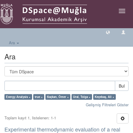
Geçiş
Yönlen
Ara
Ara
Bul
Exergy Analysis ×
true ×
Saçkan, Ömer ×
Ural, Tolga ×
Keçebaş, Ali ×
Gelişmiş Filtreleri Göster
Toplam kayıt 1, listelenen: 1-1
Experimental thermodynamic evaluation of a real