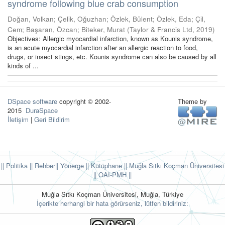
syndrome following blue crab consumption
Doğan, Volkan
;
Çelik, Oğuzhan
;
Özlek, Bülent
;
Özlek, Eda
;
Çil,
Cem
;
Başaran, Özcan
;
Biteker, Murat
(
Taylor & Francis Ltd
,
2019
)
Objectives: Allergic myocardial infarction, known as Kounis syndrome,
is an acute myocardial infarction after an allergic reaction to food,
drugs, or insect stings, etc. Kounis syndrome can also be caused by all
kinds of ...
DSpace software
copyright © 2002-
Theme by
2015
DuraSpace
İletişim
|
Geri Bildirim
|| Politika
|| Rehber
|| Yönerge
|| Kütüphane
|| Muğla Sıtkı Koçman Üniversitesi
||
OAI-PMH ||
Muğla Sıtkı Koçman Üniversitesi, Muğla, Türkiye
İçerikte herhangi bir hata görürseniz, lütfen bildiriniz: