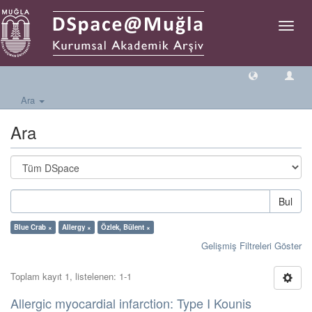
Geçiş
Yönlen
Ara
Ara
Bul
Blue Crab ×
Allergy ×
Özlek, Bülent ×
Gelişmiş Filtreleri Göster
Toplam kayıt 1, listelenen: 1-1
Allergic myocardial infarction: Type I Kounis