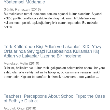
Yöntemsel Müdahale
Günlü, Ramazan
(
2016
)
Bu makalenin temel inceleme konusu siyasal kültür olacaktır. Siyasal
kültür, politik taraflarca sahiplenilen kaynaklarının birbirlerine karşı
kullanılması, politik topluluğu karşılıklı olarak inşa eder. Bu makale,
politik ...
Türk Kültüründe Kişi Adları ve Lakaplar: XIX. Yüzyıl
Ortalarında Seyitgazi Kasabasında Kullanılan Kişi
Adları ve Lakaplar Üzerine Bir İnceleme
Menekşe, Metin
(
2019
)
Dilbilim, halkbilim ve kültür tarihi çalışmaları bakımından önemli bir yere
sahip olan aile ve kişi adları ile lakaplar, bu çalışmanın esasını teşkil
etmektedir. Kişilere bir taraftan bir kimlik kazandıran, öte yandan ...
Teachers’ Perceptıons About School Trıps: the Case
of Fethıye Dıstrıct
Akbulut, Onur
(
2018
)