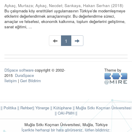
Aykaç, Murtaza
;
Aykaç, Necdet
;
Sarıkaya, Hakan Serhan
(
2018
)
Bu çalışmada köy enstitüleri uygulamasının Türkiye’de modernleşmeye
etkilerini değerlendirmek amaçlanmıştır. Bu değerlendirme süreci,
amaçlar ve felsefesi, ekonomik kalkınma, toplum değerlerini geliştirme,
sanat eğitimi, ...
1
DSpace software
copyright © 2002-
Theme by
2015
DuraSpace
İletişim
|
Geri Bildirim
|| Politika
|| Rehber
|| Yönerge
|| Kütüphane
|| Muğla Sıtkı Koçman Üniversitesi
||
OAI-PMH ||
Muğla Sıtkı Koçman Üniversitesi, Muğla, Türkiye
İçerikte herhangi bir hata görürseniz, lütfen bildiriniz: