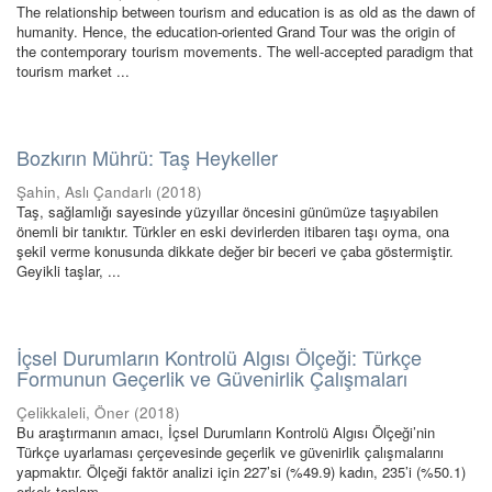
The relationship between tourism and education is as old as the dawn of
humanity. Hence, the education-oriented Grand Tour was the origin of
the contemporary tourism movements. The well-accepted paradigm that
tourism market ...
Bozkırın Mührü: Taş Heykeller
Şahin, Aslı Çandarlı
(
2018
)
Taş, sağlamlığı sayesinde yüzyıllar öncesini günümüze taşıyabilen
önemli bir tanıktır. Türkler en eski devirlerden itibaren taşı oyma, ona
şekil verme konusunda dikkate değer bir beceri ve çaba göstermiştir.
Geyikli taşlar, ...
İçsel Durumların Kontrolü Algısı Ölçeği: Türkçe
Formunun Geçerlik ve Güvenirlik Çalışmaları
Çelikkaleli, Öner
(
2018
)
Bu araştırmanın amacı, İçsel Durumların Kontrolü Algısı Ölçeği’nin
Türkçe uyarlaması çerçevesinde geçerlik ve güvenirlik çalışmalarını
yapmaktır. Ölçeği faktör analizi için 227’si (%49.9) kadın, 235’i (%50.1)
erkek toplam ...