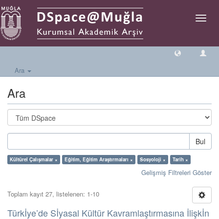
Geçiş
Yönlen
Ara
Ara
Bul
Kültürel Çalışmalar ×
Eğitim, Eğitim Araştırmaları ×
Sosyoloji ×
Tarih ×
Gelişmiş Filtreleri Göster
Toplam kayıt 27, listelenen: 1-10
Türkİye’de Sİyasal Kültür Kavramlaştırmasına İlişkİn