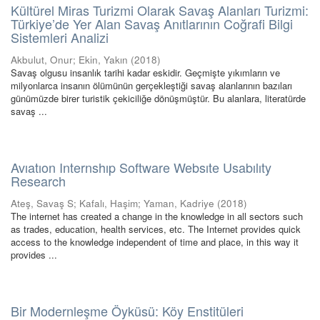
Kültürel Miras Turizmi Olarak Savaş Alanları Turizmi:
Türkiye’de Yer Alan Savaş Anıtlarının Coğrafi Bilgi
Sistemleri Analizi
Akbulut, Onur
;
Ekin, Yakın
(
2018
)
Savaş olgusu insanlık tarihi kadar eskidir. Geçmişte yıkımların ve
milyonlarca insanın ölümünün gerçekleştiği savaş alanlarının bazıları
günümüzde birer turistik çekiciliğe dönüşmüştür. Bu alanlara, literatürde
savaş ...
Avıatıon Internshıp Software Websıte Usabılıty
Research
Ateş, Savaş S
;
Kafalı, Haşim
;
Yaman, Kadriye
(
2018
)
The internet has created a change in the knowledge in all sectors such
as trades, education, health services, etc. The Internet provides quick
access to the knowledge independent of time and place, in this way it
provides ...
Bir Modernleşme Öyküsü: Köy Enstitüleri