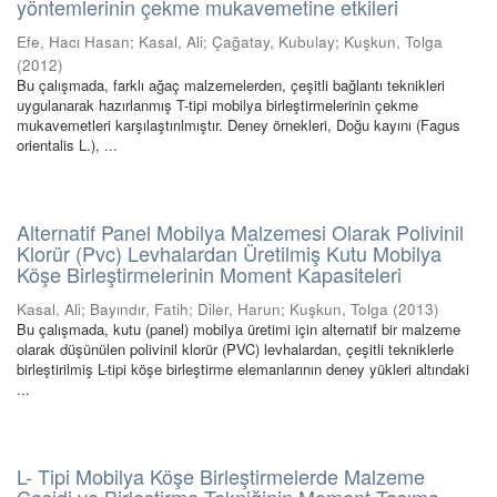
yöntemlerinin çekme mukavemetine etkileri
Efe, Hacı Hasan
;
Kasal, Ali
;
Çağatay, Kubulay
;
Kuşkun, Tolga
(
2012
)
Bu çalışmada, farklı ağaç malzemelerden, çeşitli bağlantı teknikleri
uygulanarak hazırlanmış T-tipi mobilya birleştirmelerinin çekme
mukavemetleri karşılaştırılmıştır. Deney örnekleri, Doğu kayını (Fagus
orientalis L.), ...
Alternatif Panel Mobilya Malzemesi Olarak Polivinil
Klorür (Pvc) Levhalardan Üretilmiş Kutu Mobilya
Köşe Birleştirmelerinin Moment Kapasiteleri
Kasal, Ali
;
Bayındır, Fatih
;
Diler, Harun
;
Kuşkun, Tolga
(
2013
)
Bu çalışmada, kutu (panel) mobilya üretimi için alternatif bir malzeme
olarak düşünülen polivinil klorür (PVC) levhalardan, çeşitli tekniklerle
birleştirilmiş L-tipi köşe birleştirme elemanlarının deney yükleri altındaki
...
L- Tipi Mobilya Köşe Birleştirmelerde Malzeme