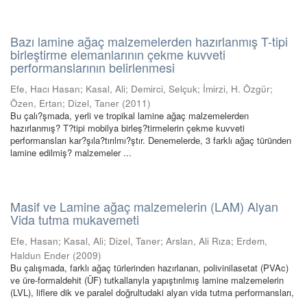
Bazı lamine ağaç malzemelerden hazırlanmış T-tipi
birleştirme elemanlarının çekme kuvveti
performanslarının belirlenmesi
Efe, Hacı Hasan
;
Kasal, Ali
;
Demirci, Selçuk
;
İmirzi, H. Özgür
;
Özen, Ertan
;
Dizel, Taner
(
2011
)
Bu çalı?şmada, yerli ve tropikal lamine ağaç malzemelerden
hazırlanmış? T?tipi mobilya birleş?tirmelerin çekme kuvveti
performansları kar?şıla?tırılmı?ştır. Denemelerde, 3 farklı ağaç türünden
lamine edilmiş? malzemeler ...
Masif ve Lamine ağaç malzemelerin (LAM) Alyan
Vida tutma mukavemeti
Efe, Hasan
;
Kasal, Ali
;
Dizel, Taner
;
Arslan, Ali Rıza
;
Erdem,
Haldun Ender
(
2009
)
Bu çalışmada, farklı ağaç türlerinden hazırlanan, polivinilasetat (PVAc)
ve üre-formaldehit (ÜF) tutkallarıyla yapıştırılmış lamine malzemelerin
(LVL), liflere dik ve paralel doğrultudaki alyan vida tutma performansları,
...