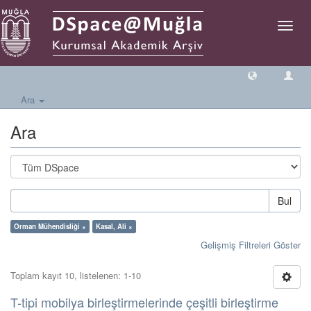
Geçiş
Yönlen
Ara
Ara
Bul
Orman Mühendisliği ×
Kasal, Ali ×
Gelişmiş Filtreleri Göster
Toplam kayıt 10, listelenen: 1-10
T-tipi mobilya birleştirmelerinde çeşitli birleştirme