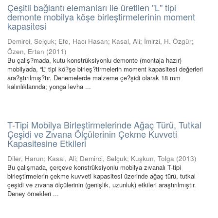
Çeşitli bağlantı elemanları ile üretilen ''L'' tipi
demonte mobilya köşe birleştirmelerinin moment
kapasitesi
Demirci, Selçuk
;
Efe, Hacı Hasan
;
Kasal, Ali
;
İmirzi, H. Özgür
;
Özen, Ertan
(
2011
)
Bu çalış?mada, kutu konstrüksiyonlu demonte (montaja hazır)
mobilyada, “L” tipi kö?şe birleş?tirmelerin moment kapasitesi değerleri
ara?ştırılmış?tır. Denemelerde malzeme çe?şidi olarak 18 mm
kalınlıklarında; yonga levha ...
T-Tipi Mobilya Birleştirmelerinde Ağaç Türü, Tutkal
Çeşidi ve Zıvana Ölçülerinin Çekme Kuvveti
Kapasitesine Etkileri
Diler, Harun
;
Kasal, Ali
;
Demirci, Selçuk
;
Kuşkun, Tolga
(
2013
)
Bu çalışmada, çerçeve konstrüksiyonlu mobilya zıvanalı T-tipi
birleştirmelerin çekme kuvveti kapasitesi üzerinde ağaç türü, tutkal
çeşidi ve zıvana ölçülerinin (genişlik, uzunluk) etkileri araştırılmıştır.
Deney örnekleri ...