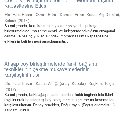
Çeşidi ve Birleştirme Tekniğinin Moment Taşıma
Kapasitesine Etkisi
Efe, Hacı Hasan
;
Özen, Ertan
;
Danacı, Ertan
;
Kasal, Ali
;
Demirci,
Selçuk
(
2014
)
Bu çalışmada, kutu konstrüksiyonlu mobilya “L”-tipi köşe
birleştirmelerde, malzeme çeşidi ve birleştirme tekniğinin diyagonal
çekme ve basınç yükleri altındaki moment taşıma kapasitesine
etkilerinin belirlenmesi amaçlanmıştır. ...
Ahşap boy birleştirmelerde farklı bağlantı
tekniklerinin çekme mukavemetlerinin
karşılaştırılması
Efe, Hacı Hasan
;
Kasal, Ali
;
Çağatay, Kubulay
;
Kuşkun, Tolga
(
2012
)
Bu çalışmada, farklı ağaç malzemelerden, farklı bağlantı teknikleri
uygulanarak hazırlanmış boy birleştirmelerin çekme mukavemetleri
karşılaştırılmıştır. Deney örnekleri, Doğu kayını (Fagus orientalis L.),
sarıçam (Pinus ...