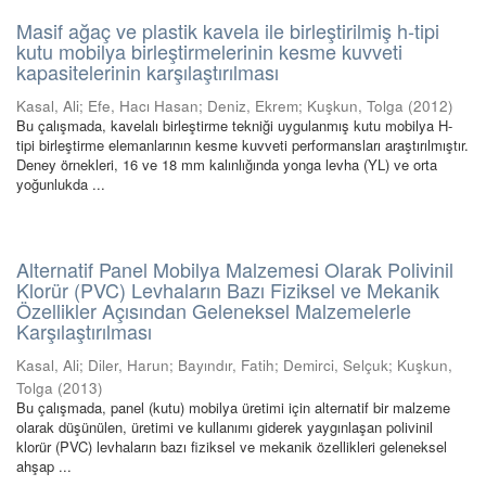
Masif ağaç ve plastik kavela ile birleştirilmiş h-tipi
kutu mobilya birleştirmelerinin kesme kuvveti
kapasitelerinin karşılaştırılması
Kasal, Ali
;
Efe, Hacı Hasan
;
Deniz, Ekrem
;
Kuşkun, Tolga
(
2012
)
Bu çalışmada, kavelalı birleştirme tekniği uygulanmış kutu mobilya H-
tipi birleştirme elemanlarının kesme kuvveti performansları araştırılmıştır.
Deney örnekleri, 16 ve 18 mm kalınlığında yonga levha (YL) ve orta
yoğunlukda ...
Alternatif Panel Mobilya Malzemesi Olarak Polivinil
Klorür (PVC) Levhaların Bazı Fiziksel ve Mekanik
Özellikler Açısından Geleneksel Malzemelerle
Karşılaştırılması
Kasal, Ali
;
Diler, Harun
;
Bayındır, Fatih
;
Demirci, Selçuk
;
Kuşkun,
Tolga
(
2013
)
Bu çalışmada, panel (kutu) mobilya üretimi için alternatif bir malzeme
olarak düşünülen, üretimi ve kullanımı giderek yaygınlaşan polivinil
klorür (PVC) levhaların bazı fiziksel ve mekanik özellikleri geleneksel
ahşap ...