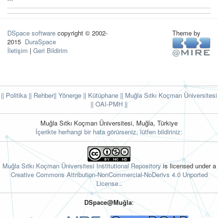
DSpace software
copyright © 2002-
Theme by
2015
DuraSpace
İletişim
|
Geri Bildirim
|| Politika
|| Rehber
|| Yönerge
|| Kütüphane
|| Muğla Sıtkı Koçman Üniversitesi
||
OAI-PMH ||
Muğla Sıtkı Koçman Üniversitesi, Muğla, Türkiye
İçerikte herhangi bir hata görürseniz, lütfen bildiriniz:
Muğla Sıtkı Koçman Üniversitesi Institutional Repository
is licensed under a
Creative Commons Attribution-NonCommercial-NoDerivs 4.0 Unported
License.
.
DSpace@Muğla
: