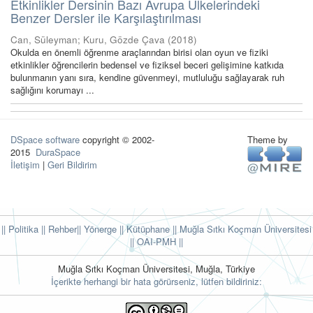
Etkinlikler Dersinin Bazı Avrupa Ülkelerindeki
Benzer Dersler ile Karşılaştırılması
Can, Süleyman
;
Kuru, Gözde Çava
(
2018
)
Okulda en önemli öğrenme araçlarından birisi olan oyun ve fiziki
etkinlikler öğrencilerin bedensel ve fiziksel beceri gelişimine katkıda
bulunmanın yanı sıra, kendine güvenmeyi, mutluluğu sağlayarak ruh
sağlığını korumayı ...
DSpace software
copyright © 2002-
Theme by
2015
DuraSpace
İletişim
|
Geri Bildirim
|| Politika
|| Rehber
|| Yönerge
|| Kütüphane
|| Muğla Sıtkı Koçman Üniversitesi
||
OAI-PMH ||
Muğla Sıtkı Koçman Üniversitesi, Muğla, Türkiye
İçerikte herhangi bir hata görürseniz, lütfen bildiriniz: