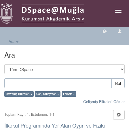
Geçiş
Yönlen
Ara
Ara
Bul
Davranış Bilimleri ×
Can, Süleyman ×
Felsefe ×
Gelişmiş Filtreleri Göster
Toplam kayıt 1, listelenen: 1-1
İlkokul Programında Yer Alan Oyun ve Fiziki