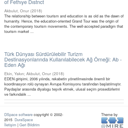
of Fethıye Dıstrıct
Akbulut, Onur
(
2018
)
The relationship between tourism and education is as old as the dawn of
humanity. Hence, the education-oriented Grand Tour was the origin of
the contemporary tourism movements. The well-accepted paradigm that
tourism market ...
Türk Dünyası Sürdürülebilir Turizm
Destinasyonlarında Kullanılabilecek Ağ Örneği: Ab -
Eden Ağı
Ekin, Yakın
;
Akbulut, Onur
(
2018
)
EDEN girişimi, 2006 yılında, rekabetin yönetilmesinde önemli bir
koordinasyon rolü oynayan Avrupa Komisyonu tarafından başlatılmıştır.
Paydaşlar arasında diyalogu teşvik etmek, ulusal seçim prosedürlerini
ve farkındalık ...
DSpace software
copyright © 2002-
Theme by
2015
DuraSpace
İletişim
|
Geri Bildirim