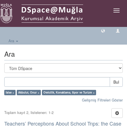
Geçiş
Yönlen
Ara
Ara
Bul
false ×
Akbulut, Onur ×
Otelcilik, Konaklama, Spor ve Turizm ×
Gelişmiş Filtreleri Göster
Toplam kayıt 2, listelenen: 1-2
Teachers’ Perceptıons About School Trıps: the Case