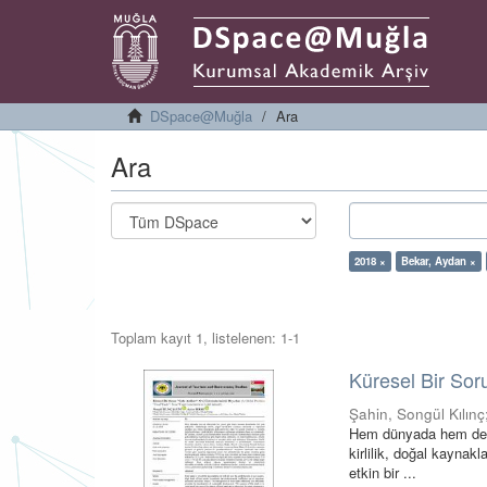
DSpace@Muğla
Ara
Ara
2018 ×
Bekar, Aydan ×
Toplam kayıt 1, listelenen: 1-1
Küresel Bir Soru
Şahin, Songül Kılınç
Hem dünyada hem de ü
kirlilik, doğal kaynak
etkin bir ...