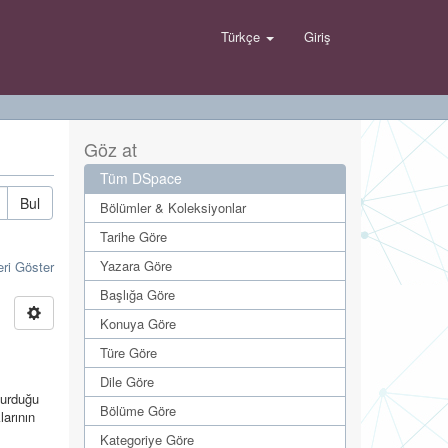
Türkçe
Giriş
Göz at
Tüm DSpace
Bul
Bölümler & Koleksiyonlar
Tarihe Göre
Yazara Göre
eri Göster
Başlığa Göre
Konuya Göre
Türe Göre
Dile Göre
turduğu
Bölüme Göre
larının
Kategoriye Göre