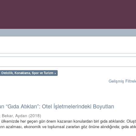
Otelcilik, Konaklama, Spor ve Turizm ×
Gelişmiş Filtrel
n “Gıda Atıkları”: Otel İşletmelerindeki Boyutları
;
Bekar, Aydan
(
2018
)
lkemizde her geçen gün önem kazanan konulardan biri gıda atıklarıdır. Oluş
ların azalması, ekonomik ve toplumsal zararları göz önüne alındığında; gıda atık