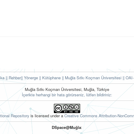
tika
|| Rehber
|| Yönerge
|| Kütüphane
|| Muğla Sıtkı Koçman Üniversitesi ||
OAI-
Muğla Sıtkı Koçman Üniversitesi, Muğla, Türkiye
İçerikte herhangi bir hata görürseniz, lütfen bildiriniz:
tional Repository
is licensed under a
Creative Commons Attribution-NonComme
DSpace@Muğla
: