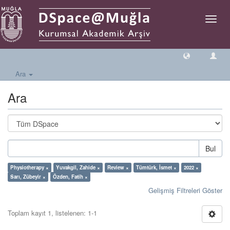
Geçiş
Yönlen
Ara
Ara
Bul
Physiotherapy ×
Yuvakgil, Zahide ×
Review ×
Tümtürk, İsmet ×
2022 ×
Sarı, Zübeyir ×
Özden, Fatih ×
Gelişmiş Filtreleri Göster
Toplam kayıt 1, listelenen: 1-1