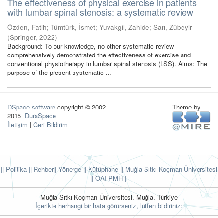
The effectiveness of physical exercise in patients
with lumbar spinal stenosis: a systematic review
Özden, Fatih
;
Tümtürk, İsmet
;
Yuvakgil, Zahide
;
Sarı, Zübeyir
(
Springer
,
2022
)
Background: To our knowledge, no other systematic review
comprehensively demonstrated the effectiveness of exercise and
conventional physiotherapy in lumbar spinal stenosis (LSS). Aims: The
purpose of the present systematic ...
DSpace software
copyright © 2002-
Theme by
2015
DuraSpace
İletişim
|
Geri Bildirim
|| Politika
|| Rehber
|| Yönerge
|| Kütüphane
|| Muğla Sıtkı Koçman Üniversitesi
||
OAI-PMH ||
Muğla Sıtkı Koçman Üniversitesi, Muğla, Türkiye
İçerikte herhangi bir hata görürseniz, lütfen bildiriniz: