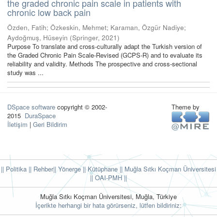
the graded chronic pain scale in patients with
chronic low back pain
Özden, Fatih
;
Özkeskin, Mehmet
;
Karaman, Özgür Nadiye
;
Aydoğmuş, Hüseyin
(
Springer
,
2021
)
Purpose To translate and cross-culturally adapt the Turkish version of
the Graded Chronic Pain Scale-Revised (GCPS-R) and to evaluate its
reliability and validity. Methods The prospective and cross-sectional
study was ...
DSpace software
copyright © 2002-
Theme by
2015
DuraSpace
İletişim
|
Geri Bildirim
|| Politika
|| Rehber
|| Yönerge
|| Kütüphane
|| Muğla Sıtkı Koçman Üniversitesi
||
OAI-PMH ||
Muğla Sıtkı Koçman Üniversitesi, Muğla, Türkiye
İçerikte herhangi bir hata görürseniz, lütfen bildiriniz: