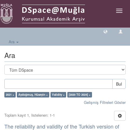
Geçiş
Yönlen
Ara
Ara
Bul
2021 ×
Aydoğmuş, Hüseyin ×
Validity ×
[2020 TO 2024] ×
Gelişmiş Filtreleri Göster
Toplam kayıt 1, listelenen: 1-1
The reliability and validity of the Turkish version of