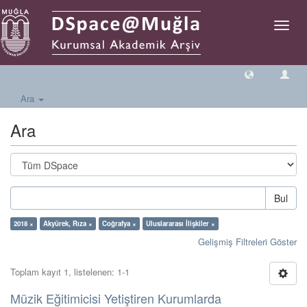
Geçiş
Yönlen
Ara
Ara
Bul
2018 ×
Akyürek, Rıza ×
Coğrafya ×
Uluslararası İlişkiler ×
Gelişmiş Filtreleri Göster
Toplam kayıt 1, listelenen: 1-1
Müzik Eğitimicisi Yetiştiren Kurumlarda