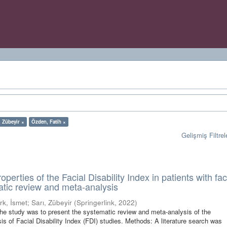
, Zübeyir ×
Özden, Fatih ×
Gelişmiş Filtrel
perties of the Facial Disability Index in patients with fac
atic review and meta-analysis
rk, İsmet
;
Sarı, Zübeyir
(
Springerlink
,
2022
)
he study was to present the systematic review and meta-analysis of the
is of Facial Disability Index (FDI) studies. Methods: A literature search was