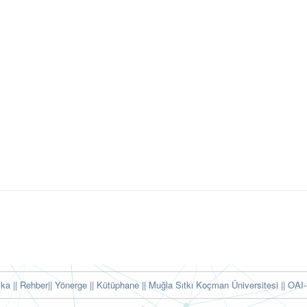
tika
|| Rehber
|| Yönerge
|| Kütüphane
|| Muğla Sıtkı Koçman Üniversitesi ||
OAI-