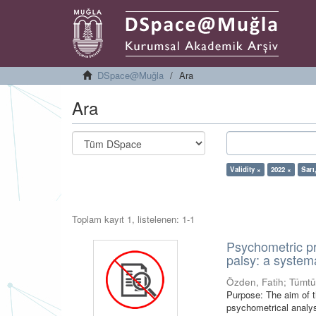
DSpace@Muğla
Ara
Ara
Validity ×
2022 ×
Sarı
Toplam kayıt 1, listelenen: 1-1
Psychometric pro
palsy: a system
Özden, Fatih
;
Tümtü
Purpose: The aim of t
psychometrical analys