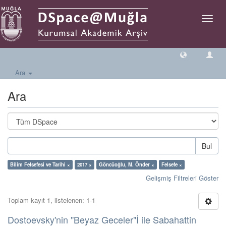
Geçiş
Yönlen
Ara
Ara
Bul
Bilim Felsefesi ve Tarihi ×
2017 ×
Göncüoğlu, M. Önder ×
Felsefe ×
Gelişmiş Filtreleri Göster
Toplam kayıt 1, listelenen: 1-1
Dostoevsky'nin "Beyaz Geceler"İ ile Sabahattin