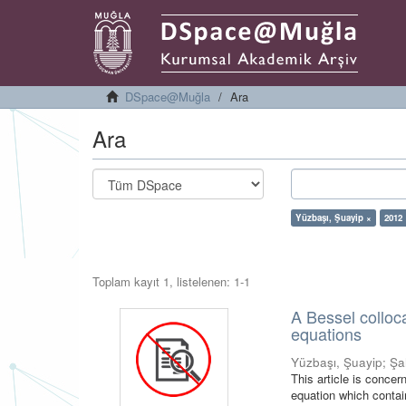
DSpace@Muğla
Ara
Ara
Yüzbaşı, Şuayip ×
2012
Toplam kayıt 1, listelenen: 1-1
A Bessel colloc
equations
Yüzbaşı, Şuayip
;
Şa
This article is concer
equation which contain