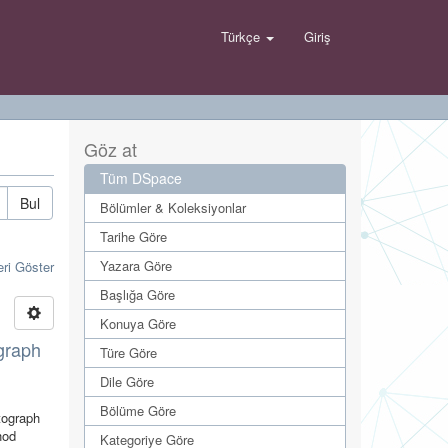
Türkçe
Giriş
Göz at
Tüm DSpace
Bul
Bölümler & Koleksiyonlar
Tarihe Göre
Yazara Göre
eri Göster
Başlığa Göre
Konuya Göre
ograph
Türe Göre
Dile Göre
Bölüme Göre
ntograph
hod
Kategoriye Göre