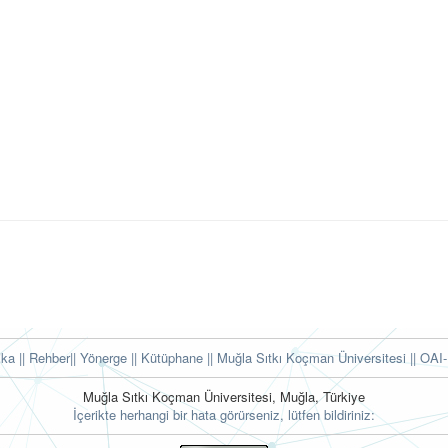
tika
|| Rehber
|| Yönerge
|| Kütüphane
|| Muğla Sıtkı Koçman Üniversitesi ||
OAI-
Muğla Sıtkı Koçman Üniversitesi, Muğla, Türkiye
İçerikte herhangi bir hata görürseniz, lütfen bildiriniz: