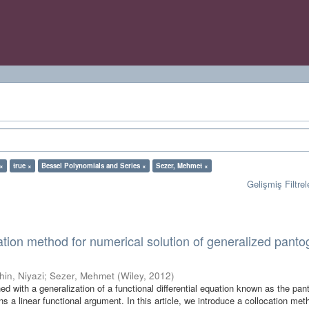
 ×
true ×
Bessel Polynomials and Series ×
Sezer, Mehmet ×
Gelişmiş Filtrel
ation method for numerical solution of generalized pant
hin, Niyazi
;
Sezer, Mehmet
(
Wiley
,
2012
)
ned with a generalization of a functional differential equation known as the pa
s a linear functional argument. In this article, we introduce a collocation met