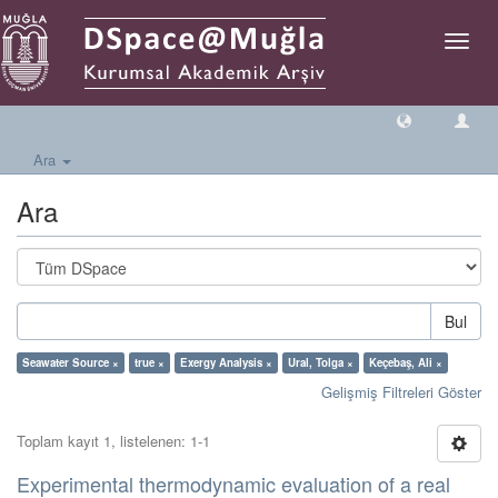
Geçiş
Yönlen
Ara
Ara
Bul
Seawater Source ×
true ×
Exergy Analysis ×
Ural, Tolga ×
Keçebaş, Ali ×
Gelişmiş Filtreleri Göster
Toplam kayıt 1, listelenen: 1-1
Experimental thermodynamic evaluation of a real