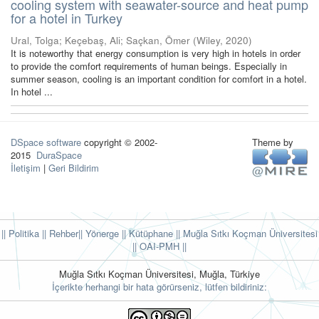
cooling system with seawater-source and heat pump
for a hotel in Turkey
Ural, Tolga
;
Keçebaş, Ali
;
Saçkan, Ömer
(
Wiley
,
2020
)
It is noteworthy that energy consumption is very high in hotels in order
to provide the comfort requirements of human beings. Especially in
summer season, cooling is an important condition for comfort in a hotel.
In hotel ...
DSpace software
copyright © 2002-
Theme by
2015
DuraSpace
İletişim
|
Geri Bildirim
|| Politika
|| Rehber
|| Yönerge
|| Kütüphane
|| Muğla Sıtkı Koçman Üniversitesi
||
OAI-PMH ||
Muğla Sıtkı Koçman Üniversitesi, Muğla, Türkiye
İçerikte herhangi bir hata görürseniz, lütfen bildiriniz: