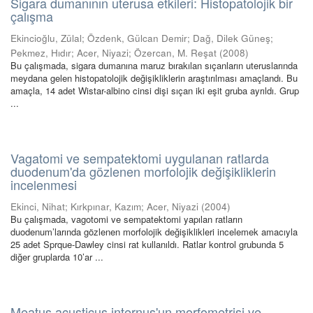
Sigara dumanının uterusa etkileri: Histopatolojik bir
çalışma
Ekincioğlu, Zülal
;
Özdenk, Gülcan Demir
;
Dağ, Dilek Güneş
;
Pekmez, Hıdır
;
Acer, Niyazi
;
Özercan, M. Reşat
(
2008
)
Bu çalışmada, sigara dumanına maruz bırakılan sıçanların uteruslarında
meydana gelen histopatolojik değişikliklerin araştırılması amaçlandı. Bu
amaçla, 14 adet Wistar-albino cinsi dişi sıçan iki eşit gruba ayrıldı. Grup
...
Vagatomi ve sempatektomi uygulanan ratlarda
duodenum'da gözlenen morfolojik değişikliklerin
incelenmesi
Ekinci, Nihat
;
Kırkpınar, Kazım
;
Acer, Niyazi
(
2004
)
Bu çalışmada, vagotomi ve sempatektomi yapılan ratların
duodenum’larında gözlenen morfolojik değişiklikleri incelemek amacıyla
25 adet Sprque-Dawley cinsi rat kullanıldı. Ratlar kontrol grubunda 5
diğer gruplarda 10’ar ...
Meatus acusticus internus'un morfometrisi ve