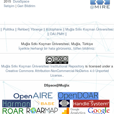
2015
DuraSpace
İletişim
|
Geri Bildirim
|| Politika
|| Rehber
|| Yönerge
|| Kütüphane
|| Muğla Sıtkı Koçman Üniversitesi
||
OAI-PMH ||
Muğla Sıtkı Koçman Üniversitesi, Muğla, Türkiye
İçerikte herhangi bir hata görürseniz, lütfen bildiriniz:
Muğla Sıtkı Koçman Üniversitesi Institutional Repository
is licensed under a
Creative Commons Attribution-NonCommercial-NoDerivs 4.0 Unported
License.
.
DSpace@Muğla
: