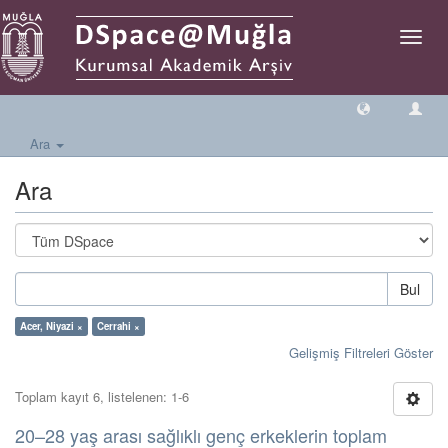
Geçiş
Yönlen
Ara
Ara
Bul
Acer, Niyazi ×
Cerrahi ×
Gelişmiş Filtreleri Göster
Toplam kayıt 6, listelenen: 1-6
20–28 yaş arası sağlıklı genç erkeklerin toplam