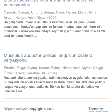
varyasyonları
Özocak, Osman
;
Unur, Erdoğan
;
Ülger, Harun
;
Ekinci, Nihat
;
Aycan, Kenan
;
Acer, Niyazi
(
2004
)
Bu çalışmada; meatus acusticus internus’un uzunluğunu, porus
acusticus internus’un çaplarını ve fundus meatus acustici interni’nin
morfolojik varyasyonlarını ortaya koymak için 13 adet cranium’a ait 26
adet temporal kemik ...
Musculus abductor pollicis longus'un bilateral
varyasyonu
Ertekin, Tolga
;
Aycan, Kenan
;
Ekinci, Nihat
;
Acer, Niyazi
;
Saygılı,
Ömür Karaca
;
Karakuş, Ali
(
2004
)
Anatomi laboratuarında yapılan rutin diseksiyon uygulamaları esnasında
30 yaşında bir erkek kadavrasında bilateral musculus abductor pollicis
longus varyasyonuna rastlandı. Bu kas her iki tarafta da radius ve
ulna’nın arka ...
DSpace software
copyright © 2002-
Theme by