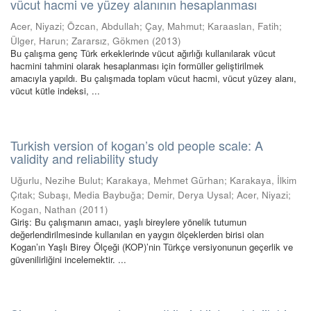
vücut hacmi ve yüzey alanının hesaplanması
Acer, Niyazi
;
Özcan, Abdullah
;
Çay, Mahmut
;
Karaaslan, Fatih
;
Ülger, Harun
;
Zararsız, Gökmen
(
2013
)
Bu çalışma genç Türk erkeklerinde vücut ağırlığı kullanılarak vücut
hacmini tahmini olarak hesaplanması için formüller geliştirilmek
amacıyla yapıldı. Bu çalışmada toplam vücut hacmi, vücut yüzey alanı,
vücut kütle indeksi, ...
Turkish version of kogan’s old people scale: A
validity and reliability study
Uğurlu, Nezihe Bulut
;
Karakaya, Mehmet Gürhan
;
Karakaya, İlkim
Çıtak
;
Subaşı, Media Baybuğa
;
Demir, Derya Uysal
;
Acer, Niyazi
;
Kogan, Nathan
(
2011
)
Giriş: Bu çalışmanın amacı, yaşlı bireylere yönelik tutumun
değerlendirilmesinde kullanılan en yaygın ölçeklerden birisi olan
Kogan’ın Yaşlı Birey Ölçeği (KOP)’nin Türkçe versiyonunun geçerlik ve
güvenilirliğini incelemektir. ...