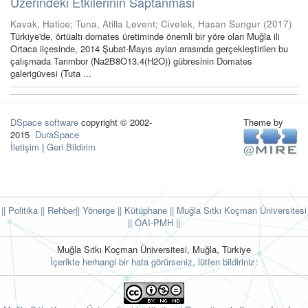
Üzerindeki Etkilerinin Saptanması
Kavak, Hatice
;
Tuna, Atilla Levent
;
Civelek, Hasan Sungur
(
2017
)
Türkiye'de, örtüaltı domates üretiminde önemli bir yöre olan Muğla ili
Ortaca ilçesinde, 2014 Şubat-Mayıs ayları arasında gerçekleştirilen bu
çalışmada Tarımbor (Na2B8O13.4(H2O)) gübresinin Domates
galerigüvesi (Tuta ...
DSpace software
copyright © 2002-
Theme by
2015
DuraSpace
İletişim
|
Geri Bildirim
|| Politika
|| Rehber
|| Yönerge
|| Kütüphane
|| Muğla Sıtkı Koçman Üniversitesi
||
OAI-PMH ||
Muğla Sıtkı Koçman Üniversitesi, Muğla, Türkiye
İçerikte herhangi bir hata görürseniz, lütfen bildiriniz: