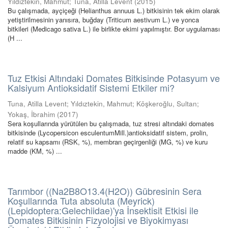
Yıldıztekin, Mahmut
;
Tuna, Atilla Levent
(
2015
)
Bu çalışmada, ayçiçeği (Helianthus annuus L.) bitkisinin tek ekim olarak
yetiştirilmesinin yanısıra, buğday (Triticum aestivum L.) ve yonca
bitkileri (Medicago sativa L.) ile birlikte ekimi yapılmıştır. Bor uygulaması
(H ...
Tuz Etkisi Altındaki Domates Bitkisinde Potasyum ve
Kalsiyum Antioksidatif Sistemi Etkiler mi?
Tuna, Atilla Levent
;
Yıldıztekin, Mahmut
;
Köşkeroğlu, Sultan
;
Yokaş, İbrahim
(
2017
)
Sera koşullarında yürütülen bu çalışmada, tuz stresi altındaki domates
bitkisinde (Lycopersicon esculentumMill.)antioksidatif sistem, prolin,
relatif su kapsamı (RSK, %), membran geçirgenliği (MG, %) ve kuru
madde (KM, %) ...
Tarımbor ((Na2B8O13.4(H2O)) Gübresinin Sera
Koşullarında Tuta absoluta (Meyrick)
(Lepidoptera:Gelechiidae)'ya İnsektisit Etkisi ile
Domates Bitkisinin Fizyolojisi ve Biyokimyası