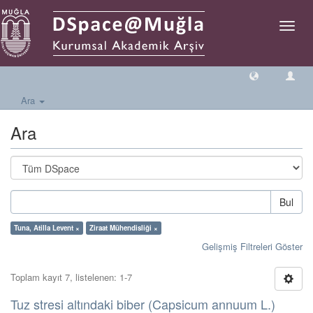
Geçiş
Yönlen
Ara
Ara
Bul
Tuna, Atilla Levent ×
Ziraat Mühendisliği ×
Gelişmiş Filtreleri Göster
Toplam kayıt 7, listelenen: 1-7
Tuz stresi altındaki biber (Capsicum annuum L.)