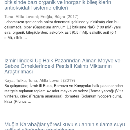
bitkisinde bazı organik ve inorganik bileşiklerin
antioksidatif sisteme etkileri
Tuna, Atilla Levent
;
Eroğlu, Büşra
(
2017
)
Laboratuvar şartlarında saksı denemesi şeklinde yürütülmüş olan bu
çalışmada, biber (Capsicum annuum L.) bitkisine NaCl (100 mM) yanı
sıra, organik bileşiklerden: askorbik asit (0.5 mM), salisilik asit (0.1
mM), nitrik ...
İzmir İlindeki Üç Halk Pazarından Alınan Meyve ve
Sebze Örneklerindeki Pestisit Kalıntı Miktarının
Araştırılması
Kaya, Tutku
;
Tuna, Atilla Levent
(
2019
)
Bu çalışmada; İzmir ili Buca, Bornova ve Karşıyaka halk pazarlarından
rastgele toplanan toplam 42 adet meyve ve sebze [Asma yaprağı (Vitis
vinifera), çilek (Fragaria ananassa), domates (Solanum lycopersicum),
kiraz (Prunus ...
Muğla Karabağlar yöresi kuyu sularının sulama suyu
kalitesi yönünden araştırılması