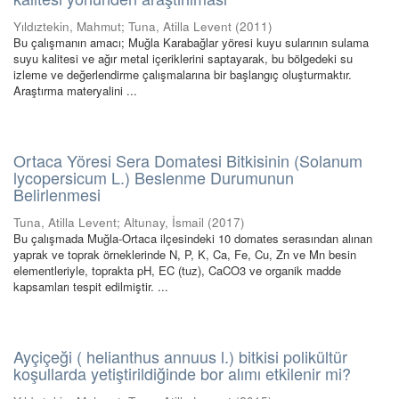
Yıldıztekin, Mahmut
;
Tuna, Atilla Levent
(
2011
)
Bu çalışmanın amacı; Muğla Karabağlar yöresi kuyu sularının sulama
suyu kalitesi ve ağır metal içeriklerini saptayarak, bu bölgedeki su
izleme ve değerlendirme çalışmalarına bir başlangıç oluşturmaktır.
Araştırma materyalini ...
Ortaca Yöresi Sera Domatesi Bitkisinin (Solanum
lycopersicum L.) Beslenme Durumunun
Belirlenmesi
Tuna, Atilla Levent
;
Altunay, İsmail
(
2017
)
Bu çalışmada Muğla-Ortaca ilçesindeki 10 domates serasından alınan
yaprak ve toprak örneklerinde N, P, K, Ca, Fe, Cu, Zn ve Mn besin
elementleriyle, toprakta pH, EC (tuz), CaCO3 ve organik madde
kapsamları tespit edilmiştir. ...
Ayçiçeği ( helianthus annuus l.) bitkisi polikültür
koşullarda yetiştirildiğinde bor alımı etkilenir mi?