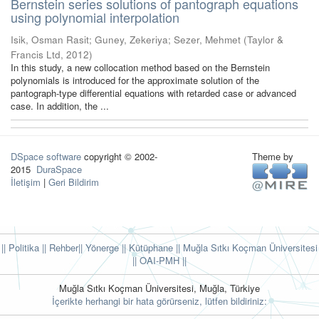
Bernstein series solutions of pantograph equations
using polynomial interpolation
Isik, Osman Rasit
;
Guney, Zekeriya
;
Sezer, Mehmet
(
Taylor &
Francis Ltd
,
2012
)
In this study, a new collocation method based on the Bernstein
polynomials is introduced for the approximate solution of the
pantograph-type differential equations with retarded case or advanced
case. In addition, the ...
DSpace software
copyright © 2002-
Theme by
2015
DuraSpace
İletişim
|
Geri Bildirim
|| Politika
|| Rehber
|| Yönerge
|| Kütüphane
|| Muğla Sıtkı Koçman Üniversitesi
||
OAI-PMH ||
Muğla Sıtkı Koçman Üniversitesi, Muğla, Türkiye
İçerikte herhangi bir hata görürseniz, lütfen bildiriniz: