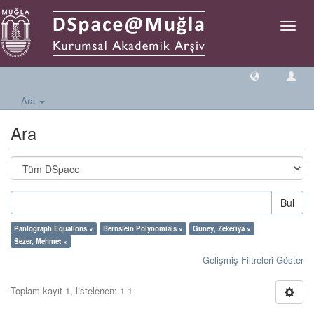
Geçiş
Yönlen
Ara
Ara
Bul
Pantograph Equations ×
Bernstein Polynomials ×
Guney, Zekeriya ×
Sezer, Mehmet ×
Gelişmiş Filtreleri Göster
Toplam kayıt 1, listelenen: 1-1