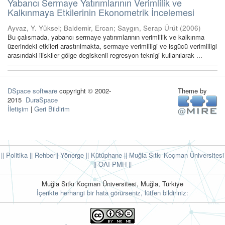
Yabancı Sermaye Yatırımlarının Verimlilik ve
Kalkınmaya Etkilerinin Ekonometrik İncelemesi
Ayvaz, Y. Yüksel
;
Baldemir, Ercan
;
Saygın, Serap Ürüt
(
2006
)
Bu çalısmada, yabancı sermaye yatırımlarının verimlilik ve kalkınma
üzerindeki etkileri arastırılmakta, sermaye verimliligi ve isgücü verimliligi
arasındaki iliskiler gölge degiskenli regresyon teknigi kullanılarak ...
DSpace software
copyright © 2002-
Theme by
2015
DuraSpace
İletişim
|
Geri Bildirim
|| Politika
|| Rehber
|| Yönerge
|| Kütüphane
|| Muğla Sıtkı Koçman Üniversitesi
||
OAI-PMH ||
Muğla Sıtkı Koçman Üniversitesi, Muğla, Türkiye
İçerikte herhangi bir hata görürseniz, lütfen bildiriniz: