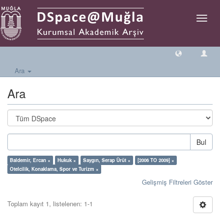
Geçiş
Yönlen
Ara
Ara
Bul
Baldemir, Ercan ×
Hukuk ×
Saygın, Serap Ürüt ×
[2006 TO 2009] ×
Otelcilik, Konaklama, Spor ve Turizm ×
Gelişmiş Filtreleri Göster
Toplam kayıt 1, listelenen: 1-1