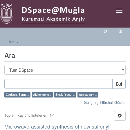
Geçiş
Yönlen
Ara
Ara
Bul
Çatıkkaş, Berna ×
Alzheimer's ×
Sıcak, Yusuf ×
Antioxidant ×
Gelişmiş Filtreleri Göster
Toplam kayıt 1, listelenen: 1-1
Microwave-assisted synthesis of new sulfonyl