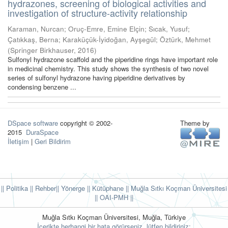
hydrazones, screening of biological activities and
investigation of structure-activity relationship
Karaman, Nurcan
;
Oruç-Emre, Emine Elçin
;
Sıcak, Yusuf
;
Çatıkkaş, Berna
;
Karaküçük-İyidoğan, Ayşegül
;
Öztürk, Mehmet
(
Springer Birkhauser
,
2016
)
Sulfonyl hydrazone scaffold and the piperidine rings have important role
in medicinal chemistry. This study shows the synthesis of two novel
series of sulfonyl hydrazone having piperidine derivatives by
condensing benzene ...
DSpace software
copyright © 2002-
Theme by
2015
DuraSpace
İletişim
|
Geri Bildirim
|| Politika
|| Rehber
|| Yönerge
|| Kütüphane
|| Muğla Sıtkı Koçman Üniversitesi
||
OAI-PMH ||
Muğla Sıtkı Koçman Üniversitesi, Muğla, Türkiye
İçerikte herhangi bir hata görürseniz, lütfen bildiriniz: