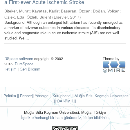
a First-ever Acute Ischemic Stroke
Biteker, Murat
;
Kayatas, Kadir
;
Başaran, Özcan
;
Doğan, Volkan
;
Ozlek, Eda
;
Özlek, Bülent
(
Elsevier
,
2017
)
Background: Although an enlarged left atrium has recently emerged as
a marker of adverse outcomes in various diseases, its discriminatory
value and prognostic role in acute ischemic stroke (AIS) are not well
studied. We ...
DSpace software
copyright © 2002-
Theme by
2015
DuraSpace
İletişim
|
Geri Bildirim
|| Politika
|| Rehber
|| Yönerge
|| Kütüphane
|| Muğla Sıtkı Koçman Üniversitesi
||
OAI-PMH ||
Muğla Sıtkı Koçman Üniversitesi, Muğla, Türkiye
İçerikte herhangi bir hata görürseniz, lütfen bildiriniz: