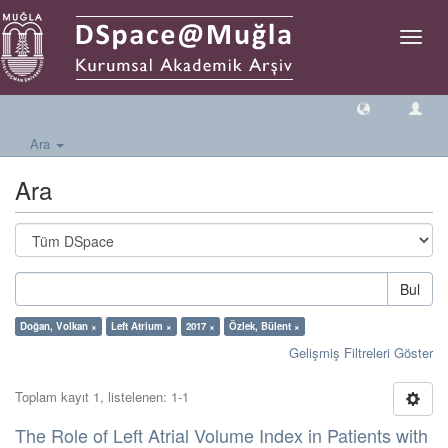
Geçiş
Yönlen
Ara
Ara
Bul
Doğan, Volkan ×
Left Atrium ×
2017 ×
Özlek, Bülent ×
Gelişmiş Filtreleri Göster
Toplam kayıt 1, listelenen: 1-1
The Role of Left Atrial Volume Index in Patients with