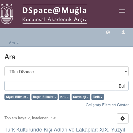
Geçiş
Yönlen
Ara
Ara
Bul
Siyasi Bilimler ×
Beşeri Bilimler ×
2019 ×
Sosyoloji ×
Tarih ×
Gelişmiş Filtreleri Göster
Toplam kayıt 2, listelenen: 1-2
Türk Kültüründe Kişi Adları ve Lakaplar: XIX. Yüzyıl