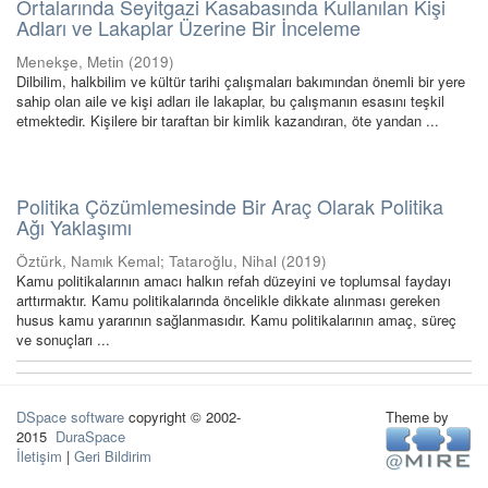
Ortalarında Seyitgazi Kasabasında Kullanılan Kişi
Adları ve Lakaplar Üzerine Bir İnceleme
Menekşe, Metin
(
2019
)
Dilbilim, halkbilim ve kültür tarihi çalışmaları bakımından önemli bir yere
sahip olan aile ve kişi adları ile lakaplar, bu çalışmanın esasını teşkil
etmektedir. Kişilere bir taraftan bir kimlik kazandıran, öte yandan ...
Politika Çözümlemesinde Bir Araç Olarak Politika
Ağı Yaklaşımı
Öztürk, Namık Kemal
;
Tataroğlu, Nihal
(
2019
)
Kamu politikalarının amacı halkın refah düzeyini ve toplumsal faydayı
arttırmaktır. Kamu politikalarında öncelikle dikkate alınması gereken
husus kamu yararının sağlanmasıdır. Kamu politikalarının amaç, süreç
ve sonuçları ...
DSpace software
copyright © 2002-
Theme by
2015
DuraSpace
İletişim
|
Geri Bildirim