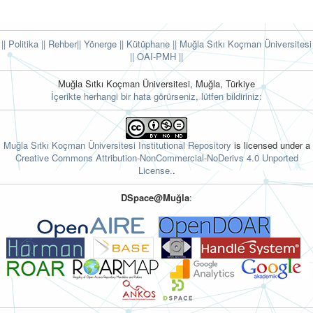
|| Politika
|| Rehber
|| Yönerge
|| Kütüphane
|| Muğla Sıtkı Koçman Üniversitesi
||
OAI-PMH ||
Muğla Sıtkı Koçman Üniversitesi, Muğla, Türkiye
İçerikte herhangi bir hata görürseniz, lütfen bildiriniz:
Muğla Sıtkı Koçman Üniversitesi Institutional Repository
is licensed under a
Creative Commons Attribution-NonCommercial-NoDerivs 4.0 Unported
License.
.
DSpace@Muğla
: