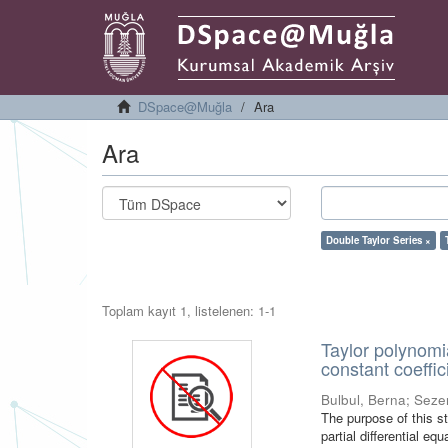
DSpace@Muğla
Ara
Ara
Double Taylor Series ×
Toplam kayıt 1, listelenen: 1-1
Taylor polynomia
constant coeffic
Bulbul, Berna
;
Seze
The purpose of this st
partial differential e