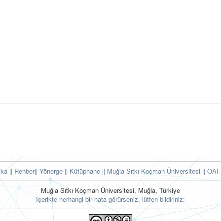
tika
|| Rehber
|| Yönerge
|| Kütüphane
|| Muğla Sıtkı Koçman Üniversitesi ||
OAI-
Muğla Sıtkı Koçman Üniversitesi, Muğla, Türkiye
İçerikte herhangi bir hata görürseniz, lütfen bildiriniz: