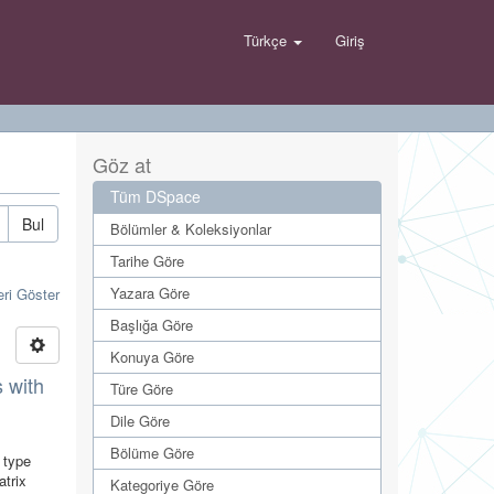
Türkçe
Giriş
Göz at
Tüm DSpace
Bul
Bölümler & Koleksiyonlar
Tarihe Göre
Yazara Göre
eri Göster
Başlığa Göre
Konuya Göre
s with
Türe Göre
Dile Göre
Bölüme Göre
 type
atrix
Kategoriye Göre