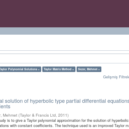
Taylor Polynomial Solutions ×
Taylor Matrix Method ×
Sezer, Mehmet ×
Gelişmiş Filtrel
l solution of hyperbolic type partial differential equation
ients
r, Mehmet
(
Taylor & Francis Ltd
,
2011
)
udy is to give a Taylor polynomial approximation for the solution of hyperbolic
quations with constant coefficients. The technique used is an improved Taylor m