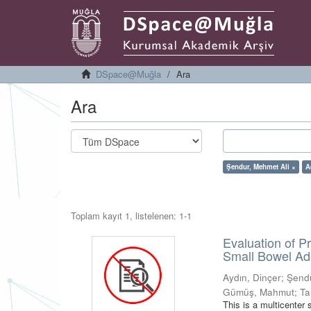
DSpace@Muğla
Ara
Ara
Şendur, Mehmet Ali ×
A
Toplam kayıt 1, listelenen: 1-1
Evaluation of P
Small Bowel Ad
Aydın, Dinçer
;
Şendu
Gümüş, Mahmut
;
Ta
This is a multicenter