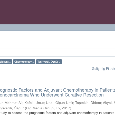
djuvant ×
Chemotherapy ×
Tanrıverdi, Özgür ×
Gelişmiş Filtrel
rognostic Factors and Adjuvant Chemotherapy in Patient
enocarcinoma Who Underwent Curative Resection
r, Mehmet Ali
;
Kefeli, Umut
;
Ünal, Olçun Ümit
;
Taştekin, Didem
;
Akyol, 
nrıverdi, Özgür
(
Cig Media Group, Lp
,
2017
)
 study to assess the prognostic factors and adjuvant chemotherapy in patients