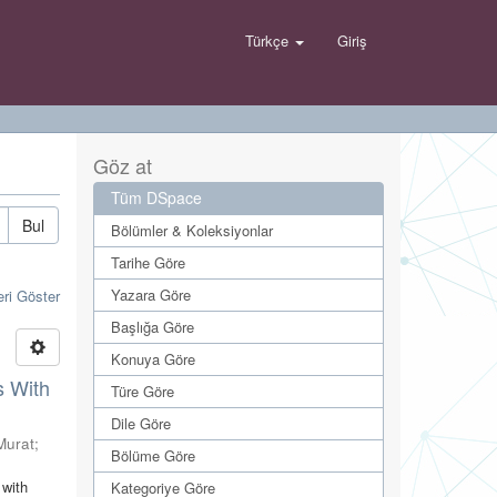
Türkçe
Giriş
Göz at
Tüm DSpace
Bul
Bölümler & Koleksiyonlar
Tarihe Göre
Yazara Göre
eri Göster
Başlığa Göre
Konuya Göre
s With
Türe Göre
Dile Göre
Murat
;
Bölüme Göre
 with
Kategoriye Göre