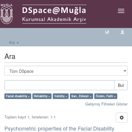
Geçiş
Yönlen
Ara
Ara
Bul
Facial disability ×
Reliability ×
Validity ×
Sarı, Zübeyir ×
Özden, Fatih ×
Gelişmiş Filtreleri Göster
Toplam kayıt 1, listelenen: 1-1
Psychometric properties of the Facial Disability