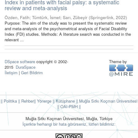
Index in patients with facial palsy: a systematic
review and meta-analysis
Özden, Fatih
;
Tümtürk, İsmet
;
Sarı, Zübeyir
(
Springerlink
,
2022
)
Purpose: The aim of the study was to present the systematic review
and meta-analysis of the psychometrical analysis of Facial Disability
Index (FDI) studies. Methods: A literature search was conducted in the
relevant ...
DSpace software
copyright © 2002-
Theme by
2015
DuraSpace
İletişim
|
Geri Bildirim
|| Politika
|| Rehber
|| Yönerge
|| Kütüphane
|| Muğla Sıtkı Koçman Üniversitesi
||
OAI-PMH ||
Muğla Sıtkı Koçman Üniversitesi, Muğla, Türkiye
İçerikte herhangi bir hata görürseniz, lütfen bildiriniz: