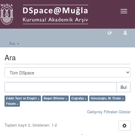
Geçiş
Yönlen
Ara
Ara
Bul
Edebi Teori ve Eleştiri ×
Beşeri Bilimler ×
Coğrafya ×
Göncüoğlu, M. Önder ×
Felsefe ×
Gelişmiş Filtreleri Göster
Toplam kayıt 2, listelenen: 1-2