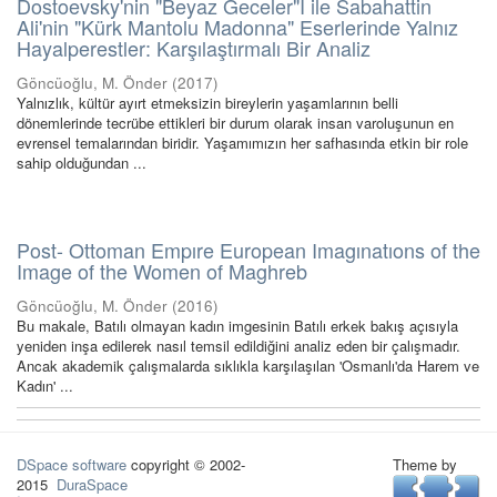
Dostoevsky'nin "Beyaz Geceler"İ ile Sabahattin
Ali'nin "Kürk Mantolu Madonna" Eserlerinde Yalnız
Hayalperestler: Karşılaştırmalı Bir Analiz
Göncüoğlu, M. Önder
(
2017
)
Yalnızlık, kültür ayırt etmeksizin bireylerin yaşamlarının belli
dönemlerinde tecrübe ettikleri bir durum olarak insan varoluşunun en
evrensel temalarından biridir. Yaşamımızın her safhasında etkin bir role
sahip olduğundan ...
Post- Ottoman Empıre European Imagınatıons of the
Image of the Women of Maghreb
Göncüoğlu, M. Önder
(
2016
)
Bu makale, Batılı olmayan kadın imgesinin Batılı erkek bakış açısıyla
yeniden inşa edilerek nasıl temsil edildiğini analiz eden bir çalışmadır.
Ancak akademik çalışmalarda sıklıkla karşılaşılan 'Osmanlı'da Harem ve
Kadın' ...
DSpace software
copyright © 2002-
Theme by
2015
DuraSpace