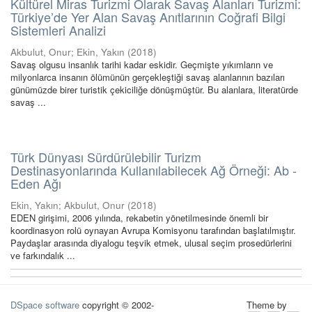
Kültürel Miras Turizmi Olarak Savaş Alanları Turizmi:
Türkiye’de Yer Alan Savaş Anıtlarının Coğrafi Bilgi
Sistemleri Analizi
Akbulut, Onur
;
Ekin, Yakın
(
2018
)
Savaş olgusu insanlık tarihi kadar eskidir. Geçmişte yıkımların ve
milyonlarca insanın ölümünün gerçekleştiği savaş alanlarının bazıları
günümüzde birer turistik çekiciliğe dönüşmüştür. Bu alanlara, literatürde
savaş ...
Türk Dünyası Sürdürülebilir Turizm
Destinasyonlarında Kullanılabilecek Ağ Örneği: Ab -
Eden Ağı
Ekin, Yakın
;
Akbulut, Onur
(
2018
)
EDEN girişimi, 2006 yılında, rekabetin yönetilmesinde önemli bir
koordinasyon rolü oynayan Avrupa Komisyonu tarafından başlatılmıştır.
Paydaşlar arasında diyalogu teşvik etmek, ulusal seçim prosedürlerini
ve farkındalık ...
DSpace software
copyright © 2002-
Theme by