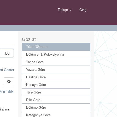
Türkçe
Giriş
Göz at
Tüm DSpace
Bul
Bölümler & Koleksiyonlar
Tarihe Göre
Yazara Göre
eri Göster
Başlığa Göre
Konuya Göre
Yönelik
Türe Göre
Dile Göre
Bölüme Göre
i alanı
Kategoriye Göre