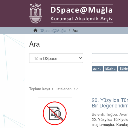
DSpace@Muğla
Ara
Ara
2017 ×
Müzik ×
Eğitim
Toplam kayıt 1, listelenen: 1-1
20. Yüzyılda Tü
Bir Değerlendirm
Belenli, Tuğba
;
Avar
20. Yüzyılda Türkiye’d
oluşturmuştur. Kuruluş 