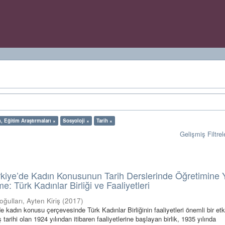
, Eğitim Araştırmaları ×
Sosyoloji ×
Tarih ×
Gelişmiş Filtrel
rkiye’de Kadın Konusunun Tarih Derslerinde Öğretimine 
e: Türk Kadınlar Birliği ve Faaliyetleri
oğulları, Ayten Kiriş
(
2017
)
e kadın konusu çerçevesinde Türk Kadınlar Birliğinin faaliyetleri önemli bir etk
tarihi olan 1924 yılından itibaren faaliyetlerine başlayan birlik, 1935 yılında