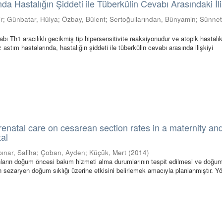
da Hastalığın Şiddeti ile Tüberkülin Cevabı Arasındaki İli
ir
;
Günbatar, Hülya
;
Özbay, Bülent
;
Sertoğullarından, Bünyamin
;
Sünnet
ı Th1 aracılıklı gecikmiş tip hipersensitivite reaksiyonudur ve atopik hastalı
 astım hastalarında, hastalığın şiddeti ile tüberkülin cevabı arasında ilişkiyi
prenatal care on cesarean section rates in a maternity an
tal
ınar, Saliha
;
Çoban, Ayden
;
Küçük, Mert
(
2014
)
ların doğum öncesi bakım hizmeti alma durumlarının tespit edilmesi ve doğu
 sezaryen doğum sıklığı üzerine etkisini belirlemek amacıyla planlanmıştır. Y