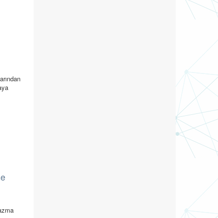
larından
taya
se
lazma