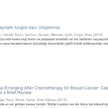
aynaklı fungus topu (miçetoma)
n, Hamdi
;
Derin, Serhan
;
Deveer, Mehmet
;
Çelik, Özgür İlhan
(
2015
)
ze orta konka olup burun ve paranasal sinüslerin en sık rastlanan varyasyon
nın veya havalanmasının bozulduğu durumlarda çeşitli kronik enfeksiyonları or
ma Emerging After Chemotherapy for Breast Cancer: Ca
d a Brief Review
lge
;
Kara, Murat
;
Tamer, Emin Elkiran
(
2015
)
da en sık görülen kanser türüdür. Multipl myelom ise tek hücre tipi kökenli p