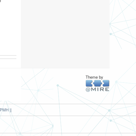
e
Theme by
PMH ||