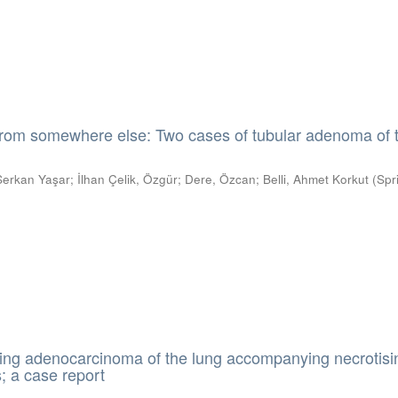
 from somewhere else: Two cases of tubular adenoma of 
 Serkan Yaşar
;
İlhan Çelik, Özgür
;
Dere, Özcan
;
Belli, Ahmet Korkut
(
Spr
ring adenocarcinoma of the lung accompanying necrotisi
; a case report