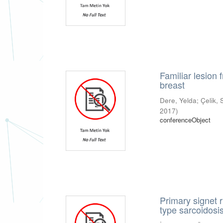
Familiar lesion
breast
Dere, Yelda
;
Çelik,
2017
)
conferenceObject
Primary signet 
type sarcoidosis