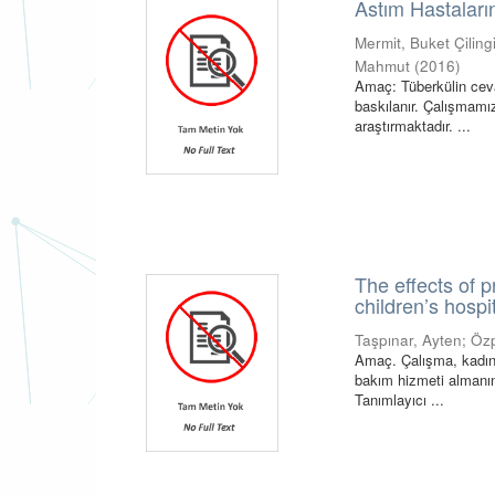
Astım Hastaların
Mermit, Buket Çiling
Mahmut
(
2016
)
Amaç: Tüberkülin cevab
baskılanır. Çalışmamız
araştırmaktadır. ...
The effects of 
children’s hospi
Taşpınar, Ayten
;
Özp
Amaç. Çalışma, kadın
bakım hizmeti almanın
Tanımlayıcı ...