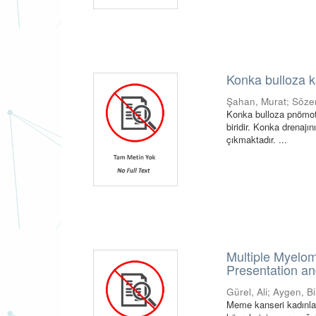
Konka bulloza k
Şahan, Murat
;
Söze
Konka bulloza pnömoti
biridir. Konka drenajı
çıkmaktadır. ...
Multiple Myelo
Presentation an
Gürel, Ali
;
Aygen, Bi
Meme kanseri kadınlar