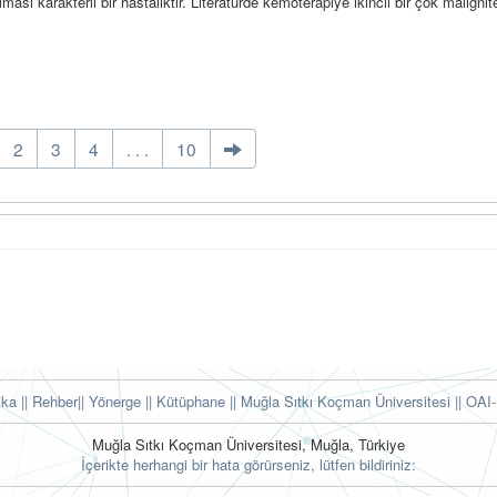
lması karakterli bir hastalıktır. Literatürde kemoterapiye ikincil bir çok malignit
2
3
4
. . .
10
tika
|| Rehber
|| Yönerge
|| Kütüphane
|| Muğla Sıtkı Koçman Üniversitesi ||
OAI-
Muğla Sıtkı Koçman Üniversitesi, Muğla, Türkiye
İçerikte herhangi bir hata görürseniz, lütfen bildiriniz: