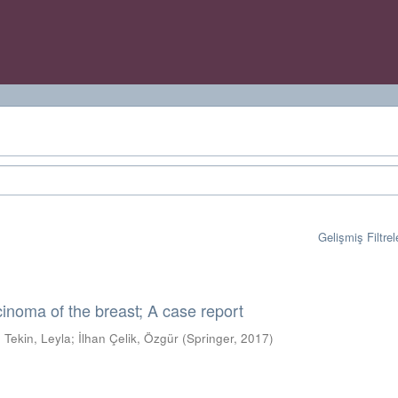
Gelişmiş Filtrel
cinoma of the breast; A case report
;
Tekin, Leyla
;
İlhan Çelik, Özgür
(
Springer
,
2017
)