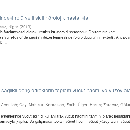
deki rolü ve ilişkili nörolojik hastalıklar
maz, Nigar
(
2013
)
de fotokimyasal olarak üretilen bir steroid hormondur. D vitaminin kemik
lsiyum-fosfor dengesinin düzenlenmesinde rolü olduğu bilinmektedir. Ancak 
D ...
 sağlıklı genç erkeklerin toplam vücut hacmi ve yüzey al
 Abdullah
;
Çay, Mahmut
;
Karaaslan, Fatih
;
Ülger, Harun
;
Zararsız, Gök
erkeklerinde vücut ağırlığı kullanılarak vücut hacmini tahmini olarak hesaplan
ek amacıyla yapıldı. Bu çalışmada toplam vücut hacmi, vücut yüzey alanı, vücut