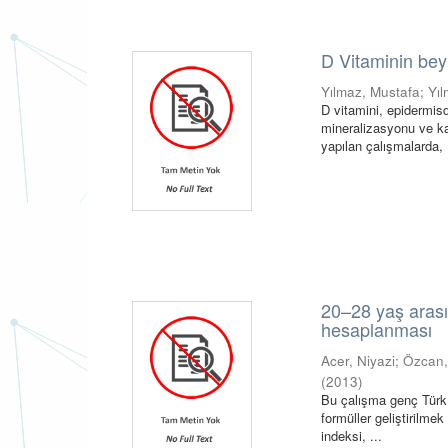
D Vitaminin beyin
Yılmaz, Mustafa
;
Yıl
D vitamini, epidermis
mineralizasyonu ve ka
yapılan çalışmalarda, 
20–28 yaş arası
hesaplanması
Acer, Niyazi
;
Özcan,
(
2013
)
Bu çalışma genç Türk 
formüller geliştirilm
indeksi, ...