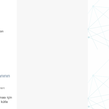
son
anının
men
ması için
 kütle