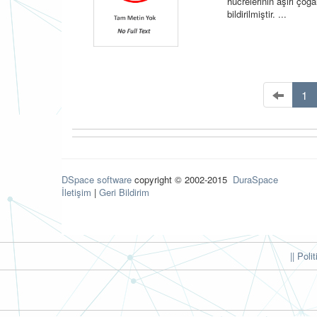
hücrelerinin aşırı çoğa
bildirilmiştir. ...
1
DSpace software
copyright © 2002-2015
DuraSpace
İletişim
|
Geri Bildirim
|| Poli