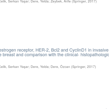
Çelik, Serkan Yaşar
;
Dere, Yelda
;
Zeybek, Arife
(
Springer
,
2017
)
estrogen receptor, HER-2, Bcl2 and CyclinD1 in invasive
 breast and comparison with the clinical- histopathologi
Çelik, Serkan Yaşar
;
Dere, Yelda
;
Dere, Özcan
(
Springer
,
2017
)