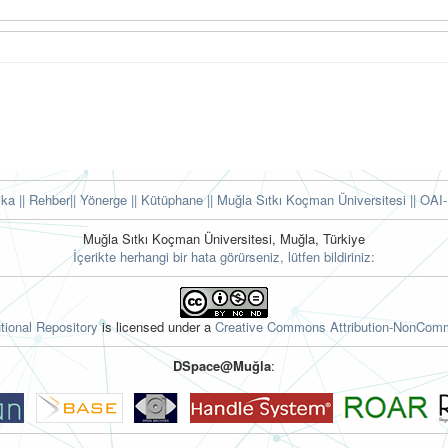
tika
|| Rehber
|| Yönerge
|| Kütüphane
|| Muğla Sıtkı Koçman Üniversitesi ||
OAI-
Muğla Sıtkı Koçman Üniversitesi, Muğla, Türkiye
İçerikte herhangi bir hata görürseniz, lütfen bildiriniz:
tional Repository
is licensed under a
Creative Commons Attribution-NonComme
DSpace@Muğla
: