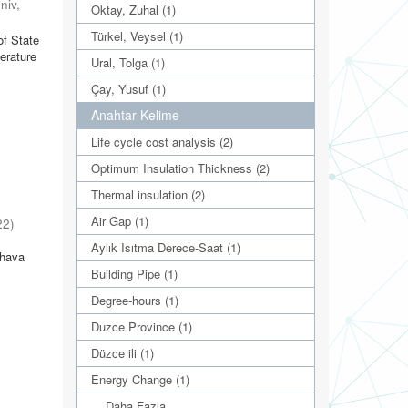
niv
,
Oktay, Zuhal (1)
Türkel, Veysel (1)
of State
erature
Ural, Tolga (1)
Çay, Yusuf (1)
Anahtar Kelime
Life cycle cost analysis (2)
Optimum Insulation Thickness (2)
Thermal insulation (2)
Air Gap (1)
22
)
Aylık Isıtma Derece-Saat (1)
ş hava
Building Pipe (1)
Degree-hours (1)
Duzce Province (1)
Düzce ili (1)
Energy Change (1)
... Daha Fazla