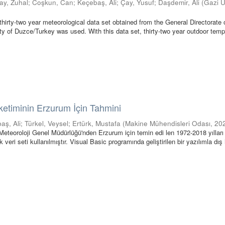
ay, Zuhal
;
Coşkun, Can
;
Keçebaş, Ali
;
Çay, Yusuf
;
Daşdemir, Ali
(
Gazi U
t thirty-two year meteorological data set obtained from the General Directorate 
ity of Duzce/Turkey was used. With this data set, thirty-two year outdoor temp
üketiminin Erzurum İçin Tahmini
aş, Ali
;
Türkel, Veysel
;
Ertürk, Mustafa
(
Makine Mühendisleri Odası
,
20
eteoroloji Genel Müdürlüğü'nden Erzurum için temin edi len 1972-2018 yılları
 veri seti kullanılmıştır. Visual Basic programında geliştirilen bir yazılımla dı