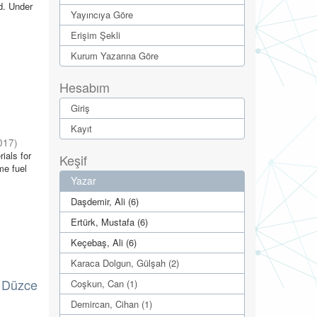
d. Under
Yayıncıya Göre
Erişim Şekli
Kurum Yazarına Göre
Hesabım
Giriş
Kayıt
017
)
ials for
Keşif
me fuel
Yazar
Daşdemir, Ali (6)
Ertürk, Mustafa (6)
Keçebaş, Ali (6)
Karaca Dolgun, Gülşah (2)
a Düzce
Coşkun, Can (1)
Demircan, Cihan (1)