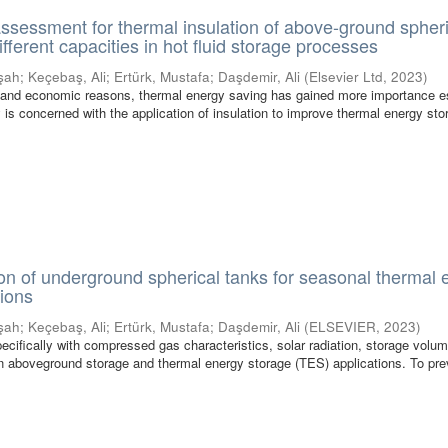
 assessment for thermal insulation of above-ground spher
ifferent capacities in hot fluid storage processes
şah
;
Keçebaş, Ali
;
Ertürk, Mustafa
;
Daşdemir, Ali
(
Elsevier Ltd
,
2023
)
 and economic reasons, thermal energy saving has gained more importance e
y is concerned with the application of insulation to improve thermal energy sto
ion of underground spherical tanks for seasonal thermal 
tions
şah
;
Keçebaş, Ali
;
Ertürk, Mustafa
;
Daşdemir, Ali
(
ELSEVIER
,
2023
)
pecifically with compressed gas characteristics, solar radiation, storage volu
 in aboveground storage and thermal energy storage (TES) applications. To pre