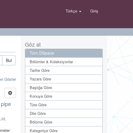
Türkçe
Giriş
Göz at
Tüm DSpace
Bul
Bölümler & Koleksiyonlar
Tarihe Göre
Yazara Göre
eri Göster
Başlığa Göre
Konuya Göre
t pipe
Türe Göre
Dile Göre
Ltd
,
Bölüme Göre
iameter
Kategoriye Göre