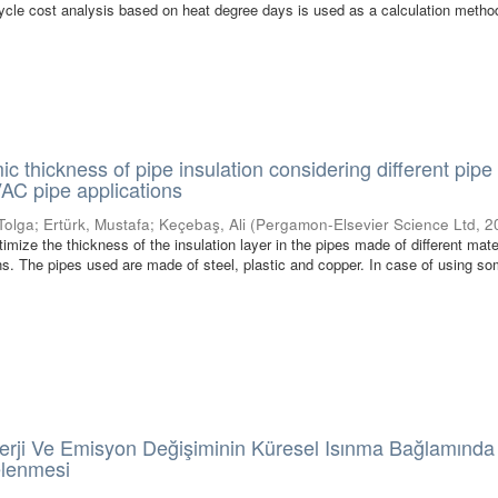
 cycle cost analysis based on heat degree days is used as a calculation metho
c thickness of pipe insulation considering different pipe
VAC pipe applications
 Tolga
;
Ertürk, Mustafa
;
Keçebaş, Ali
(
Pergamon-Elsevier Science Ltd
,
2
imize the thickness of the insulation layer in the pipes made of different mater
s. The pipes used are made of steel, plastic and copper. In case of using so
nerji Ve Emisyon Değişiminin Küresel Isınma Bağlamınd
celenmesi