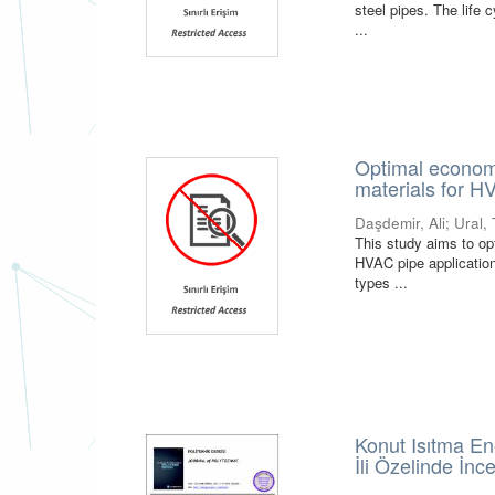
steel pipes. The life
...
Optimal economi
materials for H
Daşdemir, Ali
;
Ural,
This study aims to opt
HVAC pipe application
types ...
Konut Isıtma E
İli Özelinde İn