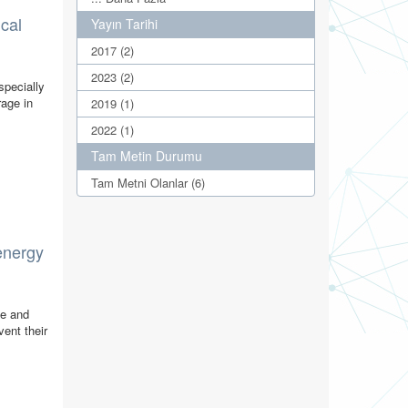
ical
Yayın Tarihi
2017 (2)
2023 (2)
specially
rage in
2019 (1)
2022 (1)
Tam Metin Durumu
Tam Metni Olanlar (6)
energy
me and
vent their