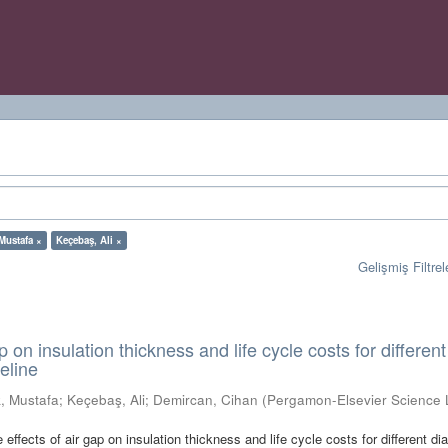
 Mustafa ×
Keçebaş, Ali ×
Gelişmiş Filtrel
ap on insulation thickness and life cycle costs for differen
eline
k, Mustafa
;
Keçebaş, Ali
;
Demircan, Cihan
(
Pergamon-Elsevier Science 
e effects of air gap on insulation thickness and life cycle costs for different d