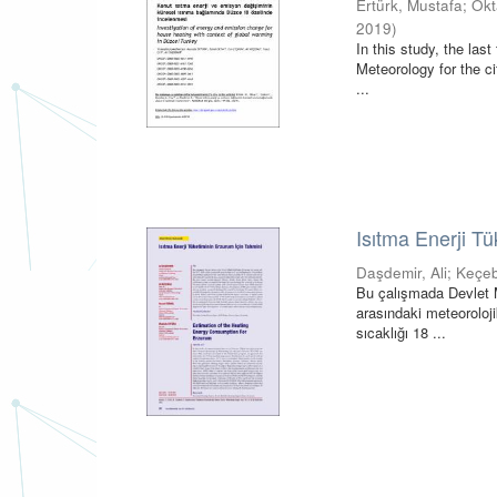
Ertürk, Mustafa
;
Okt
2019
)
In this study, the las
Meteorology for the c
...
Isıtma Enerji T
Daşdemir, Ali
;
Keçeb
Bu çalışmada Devlet M
arasındaki meteorolojik
sıcaklığı 18 ...