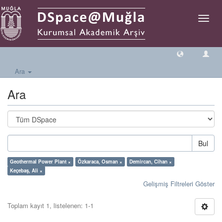
Geçiş
Yönlen
Ara
Ara
Bul
Geothermal Power Plant ×
Özkaraca, Osman ×
Demircan, Cihan ×
Keçebaş, Ali ×
Gelişmiş Filtreleri Göster
Toplam kayıt 1, listelenen: 1-1