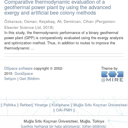
Comparative thermodynamic evaluation of a
geothermal power plant by using the advanced
exergy and artificial bee colony methods
Özkaraca, Osman
;
Keçebaş, Ali
;
Demircan, Cihan
(
Pergamon-
Elsevier Science Ltd
,
2018
)
In this study, the thermodynamic performance of a binary geothermal
power plant (GPP) is comparatively evaluated using the exergy analysis
and optimization method. Thus, in addition to routes to improve the
thermodynamic ...
DSpace software
copyright © 2002-
Theme by
2015
DuraSpace
İletişim
|
Geri Bildirim
|| Politika
|| Rehber
|| Yönerge
|| Kütüphane
|| Muğla Sıtkı Koçman Üniversitesi
||
OAI-PMH ||
Muğla Sıtkı Koçman Üniversitesi, Muğla, Türkiye
İçerikte herhangi bir hata görürseniz, lütfen bildiriniz: